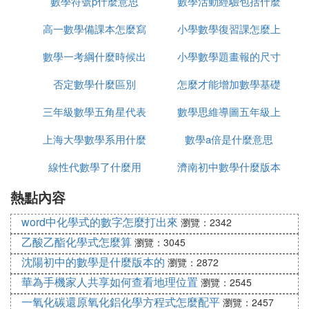
數學符號p什麼意思
結怎麼寫
數學活動經驗包括什麼
思
高一數學備課本怎麼寫
小學數學復習課怎麼上
區別
數學一考綱什麼時候出
小學數學題畫報的尺寸
否定數學什麼區別
怎麼才能增加數學基礎
是多少
三年級數學五角星代表
數學思維導圖五年級上
上海大學數學系用什麼
什麼數
數學a倍是什麼意思
怎麼寫
線性代數學了什麼用
教材
濟南初中數學什麼版本
熱點內容
word中化學式的數字怎麼打出來
瀏覽：2342
乙酸乙酯化學式怎麼算
瀏覽：3045
沈陽初中的數學是什麼版本的
瀏覽：2872
華為手機家人共享如何查看地理位置
瀏覽：2545
一氧化碳還原氧化鋁化學方程式怎麼配平
瀏覽：2457