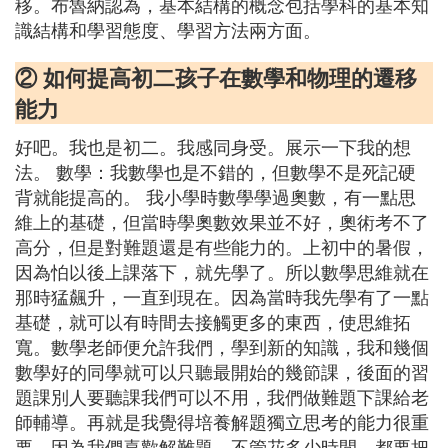
移。布魯納認為，基本結構的概念包括學科的基本知
識結構和學習態度、學習方法兩方面。
② 如何提高初二孩子在數學和物理的遷移
能力
好吧。我也是初二。我感同身受。展示一下我的想
法。 數學：我數學也是不錯的，但數學不是死記硬
背就能提高的。 我小學時數學學過奧數，有一點思
維上的基礎，但當時學奧數效果並不好，奧術考不了
高分，但是對難題還是有些能力的。上初中的暑假，
因為怕以後上課落下，就先學了。所以數學思維就在
那時猛飆升，一直到現在。因為當時我先學有了一點
基礎，就可以有時間去接觸更多的東西，使思維拓
寬。數學老師便允許我們，學到新的知識，我和幾個
數學好的同學就可以只聽最開始的幾節課，後面的習
題課別人要聽課我們可以不用，我們做難題下課給老
師輔導。再就是我覺得培養解題獨立思考的能力很重
要。因為我們喜歡解難題，不管花多少時間，都要把