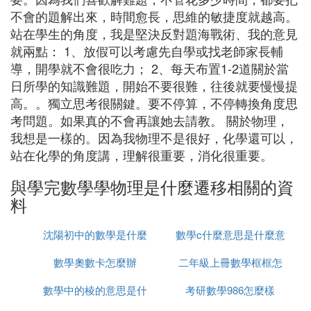
不會的題解出來，時間愈長，思維的敏捷度就越高。
站在學生的角度，我是堅決反對題海戰術、我的意見
就兩點： 1、放假可以考慮先自學或找老師家長輔
導，開學就不會很吃力； 2、每天布置1-2道關於當
日所學的知識難題，開始不要很難，往後就要慢慢提
高。。獨立思考很關鍵。要不停算，不停轉換角度思
考問題。如果真的不會再讓她去請教。 關於物理，
我想是一樣的。因為我物理不是很好，化學還可以，
站在化學的角度講，理解很重要，消化很重要。
與學完數學學物理是什麼遷移相關的資
料
沈陽初中的數學是什麼
數學c什麼意思是什麼意
數學奧數卡怎麼辦
版本的
二年級上冊數學框框怎
思是什麼
數學中的棱的意思是什
考研數學986怎麼樣
麼填