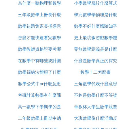
為什麼一聽物理和數學
麼
小學數學屬於什麼算式
三年級數學上冊長什麼
就犯困
學完數學學物理是什麼
數學錯題集家長指導意
樣子
數學不好什麼體驗知乎
遷移
怎麼才能快速看完數學
見怎麼寫
史上最坑爹游戲數學題
數學教師資格證要考哪
書
零無數學意義是是什麼
怎麼過
在數學中有哪些統計圖
些
什麼是數學真正的探究
意思
數學歸納法體現了什麼
圖片
數學十二怎麼畫
活動
數學公式中pr什麼意思
數學思想
三角數學代表什麼意思
考研計算數學有什麼課
不夠是數學什麼不等號
高一數學下學期學的是
程
華教杯大學生數學競賽
的
二年級數學上冊期中總
什麼
大班數學像什麼活動反
含金量怎麼樣