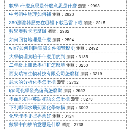
數學c什麼意思是什麼意思是什麼
瀏覽：2993
中考初中地理如何補
瀏覽：2823
360瀏覽器歷史在哪裡下載迅雷下載
瀏覽：2215
數學奧數卡怎麼辦
瀏覽：2982
如何回答地理是什麼
瀏覽：2594
win7如何刪除電腦文件瀏覽歷史
瀏覽：2492
大學物理實驗干什麼用的到
瀏覽：3135
二年級上冊數學框框怎麼填
瀏覽：3250
西安瑞禧生物科技有限公司怎麼樣
瀏覽：3219
武大的分析化學怎麼樣
瀏覽：2732
ige電化學發光偏高怎麼辦
瀏覽：2952
學而思初中英語和語文怎麼樣
瀏覽：3273
下列哪個水飛薊素化學結構
瀏覽：3002
化學理學哪些專業好
瀏覽：3124
數學中的棱的意思是什麼
瀏覽：2738