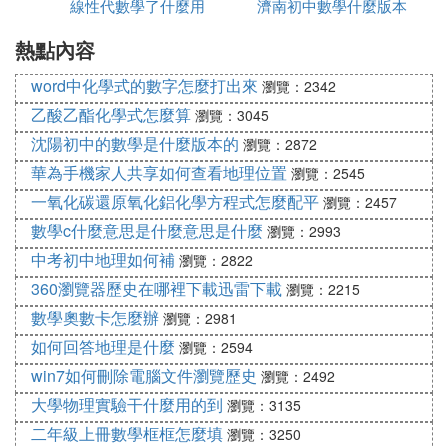
知的結果並不一定是正確的，而錯誤的經驗將會對學
線性代數學了什麼用
教材
濟南初中數學什麼版本
生的後續學習帶來負面的影響。舉個例子來說，在教
熱點內容
學「認識角」時，許多教師都會讓學生去摸一摸具體
實物上「角的頂點」，然後讓學生說一說有什麼感
word中化學式的數字怎麼打出來
瀏覽：2342
覺。學生往往會回答：「角的頂點是尖尖的，摸上去
乙酸乙酯化學式怎麼算
瀏覽：3045
有刺痛的感覺。」這個回答體現了學生的認知起點及
沈陽初中的數學是什麼版本的
瀏覽：2872
初始經驗處於「生活數學」范疇，不足以反映數學的
華為手機家人共享如何查看地理位置
瀏覽：2545
本質特徵，如果教師不及時加以糾正和引導，那麼在
一氧化碳還原氧化鋁化學方程式怎麼配平
接下去的練習中就有可能會出現類似鍾面上指針的針
瀏覽：2457
尖也是角、牆角也是角的錯誤認識。因此，數學活動
數學c什麼意思是什麼意思是什麼
瀏覽：2993
所期望學生獲得的經驗應與某些生活經驗加以區別。
中考初中地理如何補
瀏覽：2822
360瀏覽器歷史在哪裡下載迅雷下載
瀏覽：2215
再如，在教學「面積單位」時，教師往往會藉助多媒
數學奧數卡怎麼辦
瀏覽：2981
體的演示力求使學生獲得更充分的關於平方厘米、平
如何回答地理是什麼
瀏覽：2594
方分米以及平方米的表象。這一出發點是好的，但在
win7如何刪除電腦文件瀏覽歷史
瀏覽：2492
實際教學過程中卻有可能由於誇大了多媒體的作用而
忽視了學生實際感知給他帶來的錯誤體驗。許多教師
大學物理實驗干什麼用的到
瀏覽：3135
往往會指著屏幕上被放大很多倍的正方形向學生介紹
二年級上冊數學框框怎麼填
瀏覽：3250