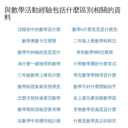
空間。
與數學活動經驗包括什麼區別相關的資
2. 如何幫助小學生積累基本的數學活動經
料
驗
沈陽初中的數學是什麼
數學c什麼意思是什麼意
隨著數學新課程對「過程與方法」的關注，「數學基
數學奧數卡怎麼辦
版本的
二年級上冊數學框框怎
思是什麼
本活動經驗」日益成為數學教育的一個熱門話題。人
們對其內涵、組成、教育意義等都進行了深入的探
數學中的棱的意思是什
考研數學986怎麼樣
麼填
討。
為什麼一聽物理和數學
麼
小學數學屬於什麼算式
但如何在實際教學中幫助學生有效地積累數學基本活
三年級數學上冊長什麼
就犯困
學完數學學物理是什麼
動經驗，仍值得研究。本文略提幾點想法，求教於大
家。
數學錯題集家長指導意
樣子
數學不好什麼體驗知乎
遷移
怎麼才能快速看完數學
見怎麼寫
史上最坑爹游戲數學題
一、在操作活動中側重於豐富來自感官、知覺的經
驗。
數學教師資格證要考哪
書
零無數學意義是是什麼
怎麼過
在數學中有哪些統計圖
些
什麼是數學真正的探究
意思
「基本活動經驗是個體在經歷了具體的學科活動之後