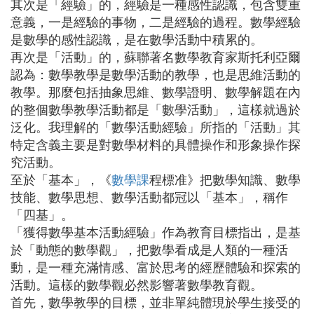
其次是「經驗」的，經驗是一種感性認識，包含雙重
意義，一是經驗的事物，二是經驗的過程。數學經驗
是數學的感性認識，是在數學活動中積累的。
再次是「活動」的，蘇聯著名數學教育家斯托利亞爾
認為：數學教學是數學活動的教學，也是思維活動的
教學。那麼包括抽象思維、數學證明、數學解題在內
的整個數學教學活動都是「數學活動」，這樣就過於
泛化。我理解的「數學活動經驗」所指的「活動」其
特定含義主要是對數學材料的具體操作和形象操作探
究活動。
至於「基本」，《
數學課
程標准》把數學知識、數學
技能、數學思想、數學活動都冠以「基本」，稱作
「四基」。
「獲得數學基本活動經驗」作為教育目標指出，是基
於「動態的數學觀」，把數學看成是人類的一種活
動，是一種充滿情感、富於思考的經歷體驗和探索的
活動。這樣的數學觀必然影響著數學教育觀。
首先，數學教學的目標，並非單純體現於學生接受的