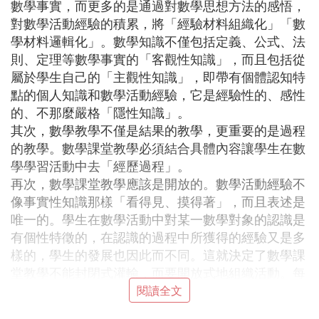
數學事實，而更多的是通過對數學思想方法的感悟，
對數學活動經驗的積累，將「經驗材料組織化」「數
學材料邏輯化」。數學知識不僅包括定義、公式、法
則、定理等數學事實的「客觀性知識」，而且包括從
屬於學生自己的「主觀性知識」，即帶有個體認知特
點的個人知識和數學活動經驗，它是經驗性的、感性
的、不那麼嚴格「隱性知識」。
其次，數學教學不僅是結果的教學，更重要的是過程
的教學。數學課堂教學必須結合具體內容讓學生在數
學學習活動中去「經歷過程」。
再次，數學課堂教學應該是開放的。數學活動經驗不
像事實性知識那樣「看得見、摸得著」，而且表述是
唯一的。學生在數學活動中對某一數學對象的認識是
有個性特徵的，在認識的過程中所獲得的經驗又是多
樣的，學生的發展也因此而不同。這就決定了數學課
堂教學不能封閉式灌輸，而要開放式地組織活動。每
個學生在學習過程中都有一定的自主性，老師應給各
閱讀全文
種不同意見以充分表達的機會，積極拓展學生的學習