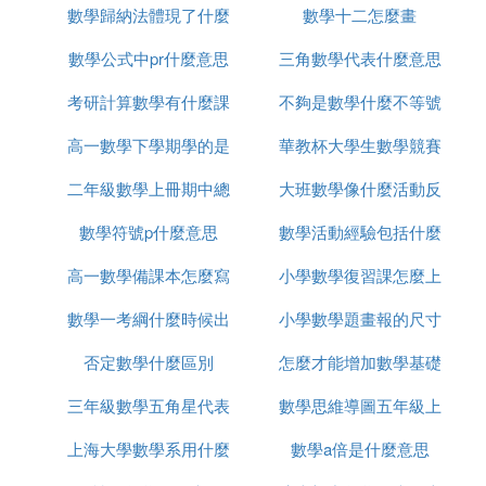
留下的、具有個體特色的內容，既可以是感覺知覺
數學歸納法體現了什麼
圖片
數學十二怎麼畫
活動
的，也可以是經過反省之後形成的經驗。」在數學活
動中，學生通過外顯的行為操作，對學習材料的第一
數學公式中pr什麼意思
數學思想
三角數學代表什麼意思
手直觀感受、體驗和經驗一般是直接經驗。這類操作
考研計算數學有什麼課
不夠是數學什麼不等號
的直接價值並不是問題的解決，而是對學習材料的感
性認識。例如，在學生研究「三角形內角和」問題
高一數學下學期學的是
程
華教杯大學生數學競賽
的
時，一位學生把任意三角形的三個內角撕下來，將角
二年級數學上冊期中總
什麼
大班數學像什麼活動反
含金量怎麼樣
的頂點重合並依次拼在一起，發現正好形成一個平
角，從而得出直觀視覺印象：三角形的內角和是 180
數學符號p什麼意思
結怎麼寫
數學活動經驗包括什麼
思
度。這個過程，學生費時不多，但是親自動手試一試
的操作活動讓他獲得了對三角形內角和的直觀感受。
高一數學備課本怎麼寫
小學數學復習課怎麼上
區別
盡管類似於這樣的感知明顯帶有個體認識的成分，並
數學一考綱什麼時候出
小學數學題畫報的尺寸
且還存在原始、膚淺、片面、模糊的特徵，但這類直
接經驗的獲得，是構建個人理解不可或缺的重要素
否定數學什麼區別
怎麼才能增加數學基礎
是多少
材。
三年級數學五角星代表
數學思維導圖五年級上
當然，要使這類經驗能合理地積淀，有時還需要經歷
上海大學數學系用什麼
什麼數
數學a倍是什麼意思
怎麼寫
一個判斷、篩選、確認的環節，因為學生首次操作感