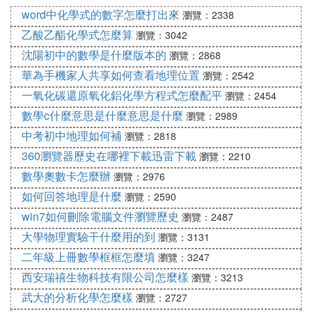
律。
word中化學式的數字怎麼打出來
瀏覽：2338
自然地理主要研究自然地理環境的組成、結構、功
乙酸乙酯化學式怎麼算
瀏覽：3042
能、動態及其空間分異規律。
沈陽初中的數學是什麼版本的
瀏覽：2868
『伍』 什麼是地理
華為手機家人共享如何查看地理位置
瀏覽：2542
一氧化碳還原氧化鋁化學方程式怎麼配平
瀏覽：2454
地理是世界或某一地區的自然環境（山川、氣候等）
數學c什麼意思是什麼意思是什麼
瀏覽：2989
及社會要素的統稱。
中考初中地理如何補
瀏覽：2818
360瀏覽器歷史在哪裡下載迅雷下載
瀏覽：2210
數學奧數卡怎麼辦
瀏覽：2976
「地理」一詞最早見於中國《易經》。古代的地理學
如何回答地理是什麼
主要探索關於地球形狀、大小有關的測量方法，或對
瀏覽：2590
已知的地區和國家進行描述。地理學是研究地球表面
win7如何刪除電腦文件瀏覽歷史
瀏覽：2487
的地理環境中各種自然現象和人文現象，以及它們之
大學物理實驗干什麼用的到
瀏覽：3131
間相互關系的學科。地理是一門綜合性的基礎學科。
二年級上冊數學框框怎麼填
瀏覽：3247
西安瑞禧生物科技有限公司怎麼樣
瀏覽：3213
自然地理
武大的分析化學怎麼樣
瀏覽：2727