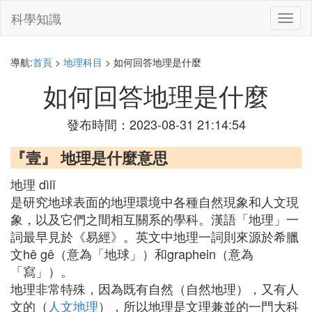
科學知識
切
換
導
航
導航:
首頁
>
地理科目
> 如何回答地理是什麼
如何回答地理是什麼
發布時間：2023-08-31 21:14:54
『壹』 地理是什麼意思
地理 dìlǐ
是研究地球表面的地理環境中各種自然現象和人文現
象，以及它們之間相互關系的學科。漢語「地理」一
詞最早見於《易經》。英文中地理一詞則來源於希臘
文hê gê（意為「地球」）和graphein（意為
「寫」）。
地理非常特殊，因為既有自然（自然地理），又有人
文的（
人文地理
），所以地理是文理兼並的一門大科