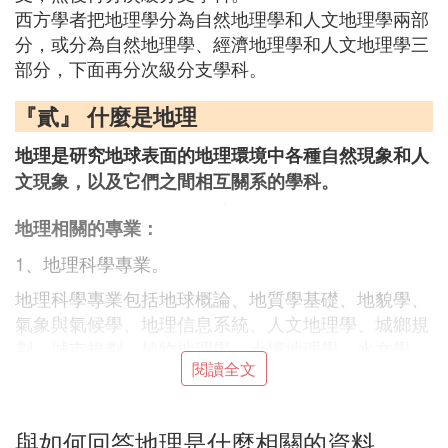
西方學者把地理學分為自然地理學和人文地理學兩部
分，或分為自然地理學、經濟地理學和人文地理學三
部分，下面再分次級分支學科。
『貳』 什麼是地理
地理是研究地球表面的地理環境中各種自然現象和人
文現象，以及它們之間相互關系的學科。
地理相關的專業：
1、地理科學專業。
地理科學專業包括地球概論、地質學基礎、地貌學、
氣象與氣候學、地理信息系統、人文地理學、城鄉規
劃、城市規劃、植物地理學、土壤地理學、水文學、
閱讀全文
自然資源學原理、測量與地圖學、中國地理、世界地
理、多媒體課件製作、地理教學論、遙感概論等。
2、地理信息科學專業。
與如何回答地理是什麼相關的資料