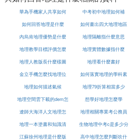
地理信息科學是近20年來新興的一門集地理學、計算
華為手機家人共享如何
中考初中地理如何補
機、遙感技術和地圖學於一體的邊緣學科，主要培養
悔鏈具備陸純地早前咐理信息科學與地圖學、遙感技
如何回答地理是什麼
查看地理位置
如何畫出四大地理地區
術方面的基本理論、基本知識、基本技能，能在科研
內烏肯地理優勢是什麼
地理隔離指什麼意思
機構或高等學校從事科學研究或教學工作。
3、地理教育專業。
地理教學目標評價怎麼
地理實體數據指什麼
地理教育專業旨在培養掌握地理學的基本理論、
基礎
地理人教版長什麼樣圖
寫
地理看什麼書好
知識
，能在中小學從事地理教學的教師和教育管理人
金立手機怎麼找地理位
片
如何落實地理的學科素
才。了解教育的基本理論與方針政策，具有較豐富的
地理知識和組織教學活動的技術能力。
地理如何描述氣候
置
地理79折算相當多少
養
地理空間雲下載的dem怎
想學好地理怎麼學
遼師大海洋人文地理怎
麼打開
地理相關專業考公務員
地理一本塗書和知識清
麼樣
生物地理中考c是多少分
可以考什麼
『叄』 什麼是地理
江蘇徐州地理是什麼版
單哪個好
高中地理怎麼判斷吹什