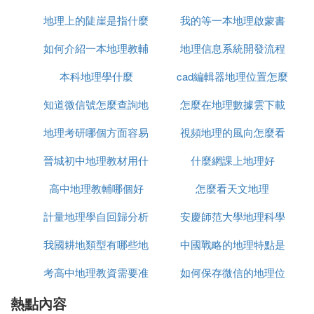
地理學是研究地球表面各種自然狀況和社會經濟發展
地理上的陡崖是指什麼
本的
我的等一本地理啟蒙書
麼風
狀況的一門基礎學科&自然科學。地理分為自然地理
如何介紹一本地理教輔
地理信息系統開發流程
多少元書
人文地團野理，還可分為地球地理和宇宙地理。包括
各地的地形地貌、氣候、動植物分布、風土人情。
本科地理學什麼
用書
cad編輯器地理位置怎麼
是什麼
1.土地、山川等塌遲喊的環境形勢。今指全旦棚世界
或一個地區的山川、氣候等自然環境及物產、交通、
知道微信號怎麼查詢地
怎麼在地理數據雲下載
編輯
居民點等社會經濟因素的總的情況。
地理考研哪個方面容易
理位置
視頻地理的風向怎麼看
數據分析
2.指研究地理的學科。
3.區域;區劃。
晉城初中地理教材用什
什麼網課上地理好
4.地址。
高中地理教輔哪個好
麼版本
怎麼看天文地理
5.風水。
計量地理學自回歸分析
安慶師范大學地理科學
『肆』 地理是什麼
我國耕地類型有哪些地
的理論依據是什麼
中國戰略的地理特點是
專業屬於哪個學院
我們身邊的一切都可以說為地理。
地理分為人文地理和自然地理。
考高中地理教資需要准
理
如何保存微信的地理位
什麼
人文地理主要就是研究人文現象的地理分布、擴散和
熱點內容
備什麼資料
置
變化，以及人類社會活動的地域結構的形成和發展規