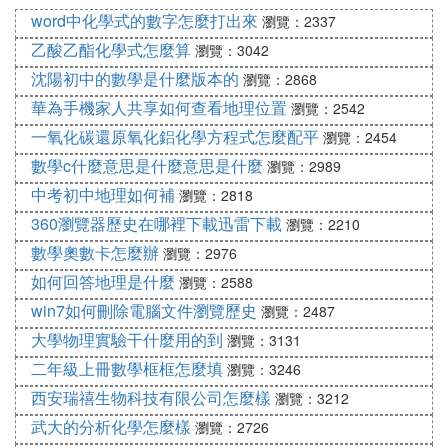
理）34分以上（生物），B=25分以上（地理）28分
word中化學式的數字怎麼打出來
瀏覽：2337
以上（生物），C=21分以上（地理）24分以上（生
乙酸乙酯化學式怎麼算
瀏覽：3042
物），D=21分以下（地理）24分以下（生物）。
沈陽初中的數學是什麼版本的
瀏覽：2868
5. 生物地理中考A.B.C.D等級什麼意思
華為手機家人共享如何查看地理位置
瀏覽：2542
一氧化碳還原氧化鋁化學方程式怎麼配平
生物地理中考A等20分、B等16分、C等12分、D等8
瀏覽：2454
分計入升學成績，滿分各20分。
數學c什麼意思是什麼意思是什麼
瀏覽：2989
中考初中地理如何補
瀏覽：2818
升學成績以分數形式呈現，具體為：語文、數學、英
語為A、B捲成績之和，滿分各150分；物理為：A捲
360瀏覽器歷史在哪裡下載迅雷下載
瀏覽：2210
成績×50%+B捲成績，滿分70分；化學為：成績×5
數學奧數卡怎麼辦
瀏覽：2976
0%，滿分50分；體育滿分50分。
如何回答地理是什麼
瀏覽：2588
同時，將思想品德、歷史、生物、地理的畢業成績等
win7如何刪除電腦文件瀏覽歷史
瀏覽：2487
級按A等20分、B等16分、C等12分、D等8分計入升
大學物理實驗干什麼用的到
瀏覽：3131
學成績，滿分各20分。升學成績滿分為700分。物
二年級上冊數學框框怎麼填
瀏覽：3246
理、化學在計入升學成績時，均保留小數，總分合成
西安瑞禧生物科技有限公司怎麼樣
瀏覽：3212
後按「四捨五入」的辦法，不保留小數。
武大的分析化學怎麼樣
瀏覽：2726