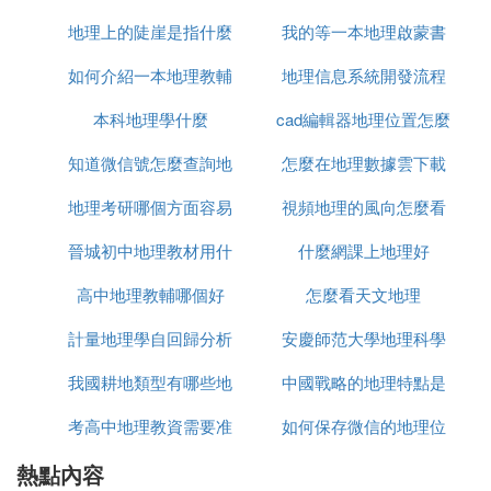
行工作職責，不得擾亂考室及其他考試工作場所的秩
序。
地理上的陡崖是指什麼
本的
我的等一本地理啟蒙書
麼風
生地每科開考前20分鍾，考生憑准考證、身份證在考
如何介紹一本地理教輔
地理信息系統開發流程
多少元書
室前門入口處自覺接受監考員的安全檢查後進入考
本科地理學什麼
用書
cad編輯器地理位置怎麼
是什麼
室，用戶對號入座，將准考證、身份證放在桌面的左
上角，以便監考員查驗。
知道微信號怎麼查詢地
怎麼在地理數據雲下載
編輯
4. 河南生物地理中考abcd分別是多少分
地理考研哪個方面容易
理位置
視頻地理的風向怎麼看
數據分析
根據參加考試學生人數。市教育局要求各等級所佔比
晉城初中地理教材用什
什麼網課上地理好
例由各區市教體局根據招生錄取需要以及參加考試學
高中地理教輔哪個好
麼版本
怎麼看天文地理
生人數劃分。
2022年河南省可能普遍推行地理和生物中考，而且是
計量地理學自回歸分析
安慶師范大學地理科學
在初二下學期考試。
我國耕地類型有哪些地
的理論依據是什麼
中國戰略的地理特點是
專業屬於哪個學院
等初三中考完之後就開始初二的地理生物中考。滿分
各50分計入中考總分。
考高中地理教資需要准
理
如何保存微信的地理位
什麼
ABCD分別代表的是優，良，及格和不及格，如果滿
分向您剛才說的那樣的話，那麼A=30分以上（地
熱點內容
備什麼資料
置