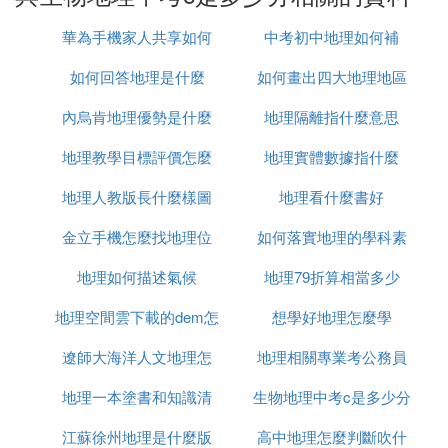
D代表會考成績較差，相當於100分制的59分以下。
學業考試成績提倡使用等級製表達，一般可用A、
華為手機家人共享如何
中考初中地理如何補
B、C、D四級。為了增加高中招生的區分度，可根據
如何回答地理是什麼
查看地理位置
如何畫出四大地理地區
當地實際適當增加級次，但最多不超過六個級次。
內烏肯地理優勢是什麼
地理隔離指什麼意思
考試成績可以用分數表達，也可以用等級表達，近幾
年的做法是各科考試成績，卷面成績用分數表達，卷
地理教學目標評價怎麼
地理實體數據指什麼
面滿分一般為100分或120分或150分，每個考試科
目，有了全部學生的分數以後，再將每個學生的分數
地理人教版長什麼樣圖
寫
地理看什麼書好
轉化為等級。
金立手機怎麼找地理位
片
如何落實地理的學科素
(3)生物地理中考c是多少分擴展閱讀：
地理如何描述氣候
置
地理79折算相當多少
養
生地會考注意事項：
地理空間雲下載的dem怎
想學好地理怎麼學
考生不得穿著校服，制服以及佩帶校徽，手錶和飾品
遼師大海洋人文地理怎
麼打開
地理相關專業考公務員
等參加考試。
地理一本塗書和知識清
麼樣
生物地理中考c是多少分
可以考什麼
考生必須自覺維護考試工作場所的秩序，服從考試工
作人員的管理，不得以任何理由妨礙考試工作人員履
江蘇徐州地理是什麼版
單哪個好
高中地理怎麼判斷吹什