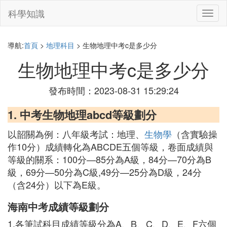
科學知識
切
換
導
航
導航:
首頁
>
地理科目
> 生物地理中考c是多少分
生物地理中考c是多少分
發布時間：2023-08-31 15:29:24
1. 中考生物地理abcd等級劃分
以韶關為例：八年級考試：地理、
生物學
（含實驗操
作10分）成績轉化為ABCDE五個等級，卷面成績與
等級的關系：100分—85分為A級，84分—70分為B
級，69分—50分為C級,49分—25分為D級，24分
（含24分）以下為E級。
海南中考成績等級劃分
1.各筆試科目成績等級分為A、B、C、D、E、F六個