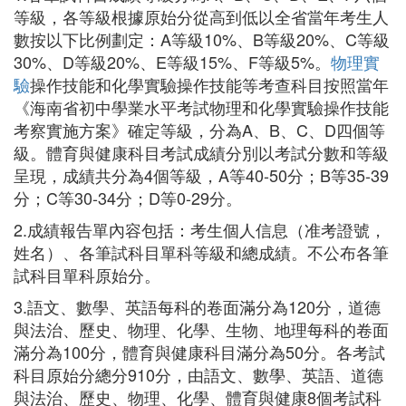
等級，各等級根據原始分從高到低以全省當年考生人
數按以下比例劃定：A等級10%、B等級20%、C等級
30%、D等級20%、E等級15%、F等級5%。
物理實
驗
操作技能和化學實驗操作技能等考查科目按照當年
《海南省初中學業水平考試物理和化學實驗操作技能
考察實施方案》確定等級，分為A、B、C、D四個等
級。體育與健康科目考試成績分別以考試分數和等級
呈現，成績共分為4個等級，A等40-50分；B等35-39
分；C等30-34分；D等0-29分。
2.成績報告單內容包括：考生個人信息（准考證號，
姓名）、各筆試科目單科等級和總成績。不公布各筆
試科目單科原始分。
3.語文、數學、英語每科的卷面滿分為120分，道德
與法治、歷史、物理、化學、生物、地理每科的卷面
滿分為100分，體育與健康科目滿分為50分。各考試
科目原始分總分910分，由語文、數學、英語、道德
與法治、歷史、物理、化學、體育與健康8個考試科