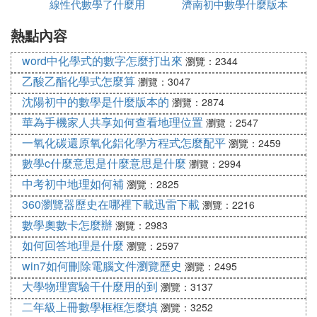
線性代數學了什麼用
教材
濟南初中數學什麼版本
熱點內容
word中化學式的數字怎麼打出來
瀏覽：2344
乙酸乙酯化學式怎麼算
瀏覽：3047
沈陽初中的數學是什麼版本的
瀏覽：2874
華為手機家人共享如何查看地理位置
瀏覽：2547
一氧化碳還原氧化鋁化學方程式怎麼配平
瀏覽：2459
數學c什麼意思是什麼意思是什麼
瀏覽：2994
中考初中地理如何補
瀏覽：2825
360瀏覽器歷史在哪裡下載迅雷下載
瀏覽：2216
數學奧數卡怎麼辦
瀏覽：2983
如何回答地理是什麼
瀏覽：2597
win7如何刪除電腦文件瀏覽歷史
瀏覽：2495
大學物理實驗干什麼用的到
瀏覽：3137
二年級上冊數學框框怎麼填
瀏覽：3252