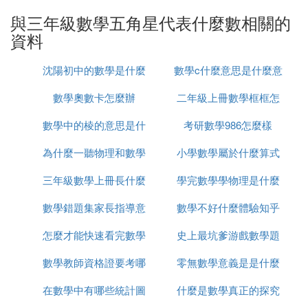
與三年級數學五角星代表什麼數相關的
資料
沈陽初中的數學是什麼
數學c什麼意思是什麼意
數學奧數卡怎麼辦
版本的
二年級上冊數學框框怎
思是什麼
數學中的棱的意思是什
考研數學986怎麼樣
麼填
為什麼一聽物理和數學
麼
小學數學屬於什麼算式
三年級數學上冊長什麼
就犯困
學完數學學物理是什麼
數學錯題集家長指導意
樣子
數學不好什麼體驗知乎
遷移
怎麼才能快速看完數學
見怎麼寫
史上最坑爹游戲數學題
數學教師資格證要考哪
書
零無數學意義是是什麼
怎麼過
在數學中有哪些統計圖
些
什麼是數學真正的探究
意思