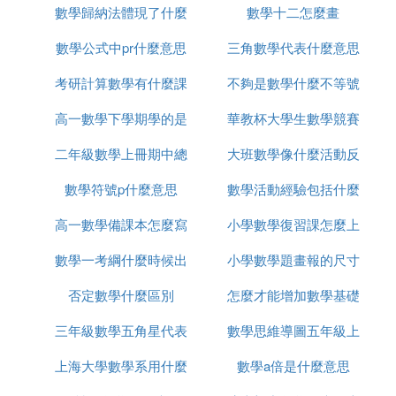
數學歸納法體現了什麼
圖片
數學十二怎麼畫
活動
數學公式中pr什麼意思
數學思想
三角數學代表什麼意思
考研計算數學有什麼課
不夠是數學什麼不等號
高一數學下學期學的是
程
華教杯大學生數學競賽
的
二年級數學上冊期中總
什麼
大班數學像什麼活動反
含金量怎麼樣
數學符號p什麼意思
結怎麼寫
數學活動經驗包括什麼
思
高一數學備課本怎麼寫
小學數學復習課怎麼上
區別
數學一考綱什麼時候出
小學數學題畫報的尺寸
否定數學什麼區別
怎麼才能增加數學基礎
是多少
三年級數學五角星代表
數學思維導圖五年級上
上海大學數學系用什麼
什麼數
數學a倍是什麼意思
怎麼寫