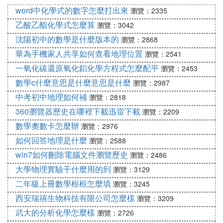
一般大學按績點算的，優是4．0，良是3．0，中是
word中化學式的數字怎麼打出來
瀏覽：2335
2．0，合格是1．0。
乙酸乙酯化學式怎麼算
瀏覽：3042
一般考試成績，滿分100分，優秀指得分在85分以
沈陽初中的數學是什麼版本的
瀏覽：2868
上，良好指得分在75分至84分，一般指得分在65分
華為手機家人共享如何查看地理位置
瀏覽：2541
至74分，合格指得分在60至64分。
一氧化碳還原氧化鋁化學方程式怎麼配平
瀏覽：2453
評定學生的學業成績，在中國一般採用百分制和等級
數學c什麼意思是什麼意思是什麼
瀏覽：2987
制記分法。百分制記分法也是一種等級記分法，它以
中考初中地理如何補
100分為滿分，60分為及格。
瀏覽：2818
360瀏覽器歷史在哪裡下載迅雷下載
瀏覽：2209
中國傳統的等級制記分法有：甲、乙、丙、丁；優、
數學奧數卡怎麼辦
瀏覽：2976
良、中、差、劣等。現在也有採用優、良、及格、不
及格；5、4、3、2、1。
如何回答地理是什麼
瀏覽：2588
win7如何刪除電腦文件瀏覽歷史
瀏覽：2486
⑸ 語文120分是滿分，你認為要考到多少分
大學物理實驗干什麼用的到
瀏覽：3129
算優秀
二年級上冊數學框框怎麼填
瀏覽：3245
有120分是滿分，要考到多少分算優秀，呢，肯定是1
西安瑞禧生物科技有限公司怎麼樣
瀏覽：3209
00分以上才算是優秀吧，110分以上，我覺得那就是
武大的分析化學怎麼樣
瀏覽：2726