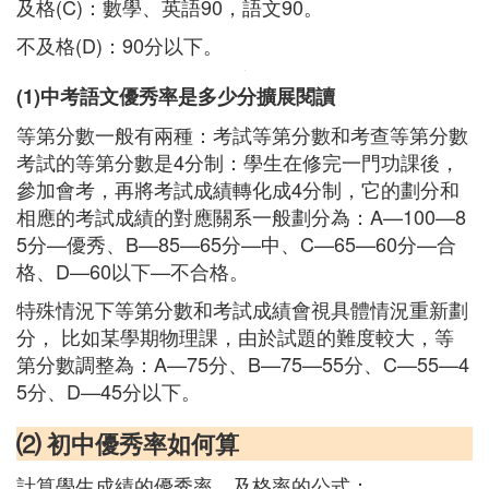
及格(C)：數學、英語90，語文90。
不及格(D)：90分以下。
(1)中考語文優秀率是多少分擴展閱讀
等第分數一般有兩種：考試等第分數和考查等第分數
考試的等第分數是4分制：學生在修完一門功課後，
參加會考，再將考試成績轉化成4分制，它的劃分和
相應的考試成績的對應關系一般劃分為：A—100—8
5分—優秀、B—85—65分—中、C—65—60分—合
格、D—60以下—不合格。
特殊情況下等第分數和考試成績會視具體情況重新劃
分， 比如某學期物理課，由於試題的難度較大，等
第分數調整為：A—75分、B—75—55分、C—55—4
5分、D—45分以下。
⑵ 初中優秀率如何算
計算學生成績的優秀率、及格率的公式：