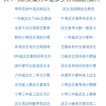
⑶ 語文120分是滿分，你認為要考到多少分
學而思初中英語和語文
語文演講開頭怎麼寫
算優秀
一年級語文下abc怎麼讀
怎麼樣
中考語文優秀率是多少
我認為語文滿風120分，能拿到108已經很優秀了。
1.語文學科跟數學等理科不同，差的差不到哪去，除
女孩子語文基礎怎麼會
語文會考分數一般多少
分
非是完全不聽課，考試也不在乎亂寫的。同樣，語文
鄭州小學語文用的什麼
這么差
一年級語文什麼和
能過
想拿高分也很難，因為主觀題很多，沒有標准答案。
2.120分的90%就是108分，一個學科能拿到90%的分
高考語文現代文閱讀考
版本
怎麼給初中生補習語文
數，說明這個學生很優秀。
3年級語文書第四單元作
什麼類型的
江蘇語文課本是什麼版
⑷ 優良中及各個等級是多少分
讀什麼可以提高語文水
文怎麼寫
語文改革的內容是什麼
本
小學一二年級優秀95分及以上，良好85分及以上，中
六年級語文二單元什麼
平
你通常什麼時候上語文
樣的
60分以上。
五年級上冊語文書第五
讓生活
小學語文教學為什麼關
課英語怎麼說
小學三四年級優秀90分及以上，良好80分及以上，中
60分以上。
小學三年級上語文月計
單元總結作文怎麼寫
小學三年級語文上冊教
注學情
小學五六年級優秀85分及以上，良好75分及以上，中
語文英語和數學英語怎
劃作文怎麼寫
語文小練筆怎麼寫高二
師聽課記錄怎麼寫
60分以上。