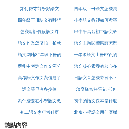
如何做才能學好語文
麼說
四年級上冊語文怎麼寫
計算學生成績的優秀率、及格率的公式：
優秀率＝優秀的人數÷測試的總人數x100％。
四年級下冊語文有哪些
小學語文教師如何考察
信
及格率＝及格的人數（及格、良好、優秀的總人數之
怎麼點評低段語文課
作文怎麼寫
巴中平昌縣初中語文教
和）÷測試的總人數x100％。
語文作業怎麼拍一拍就
語文主題閱讀應該怎麼
材是什麼版本
小學三年級——六年級語文、數學成績（100分制）
優秀的標准：85分及以上。
語文園地82年級下冊的
有答案
一年級語文上冊57頁的
講
小學三年級——六年級語文、數學成績（100分制）
蘇州中考語文作文滿分
筆記怎麼做
語文核心素養的核心在
看圖寫作文怎麼寫
及格的標准：60分。
高考語文作文寫偏題了
是多少分
日語文章怎麼都背不下
哪裡
中學各科（不包含體育科）成績（100分制）優秀的
標准：85分及以上。
語文聲母有多少個
能得多少分
怎麼樣當好語文老師
來
中學各科（不包含體育科）成績（100分制）及格的
為什麼要在小學語文教
初中的語文課本是什麼
標准：60分。
初二語文專項考什麼
學中滲透德育
北京小學語文用什麼版
(4)中考語文優秀率是多少分擴展閱讀：
熱點內容
本