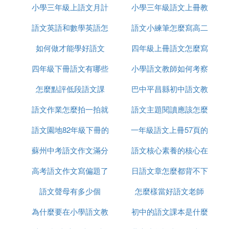
社出版的教科書稱為「長春版」、廣東教育出版社出
小學三年級上語文月計
單元總結作文怎麼寫
小學三年級語文上冊教
注學情
版的教科書稱為「粵教版」、上海教育出版社出版的
教科書稱為「滬教版」。可見所謂「人教」指的是
語文英語和數學英語怎
劃作文怎麼寫
語文小練筆怎麼寫高二
師聽課記錄怎麼寫
「人民教育出版社」，所謂「版」指的是教科書版
如何做才能學好語文
麼說
四年級上冊語文怎麼寫
本，而非「出版社」的「版」。
四年級下冊語文有哪些
小學語文教師如何考察
信
㈣ 四川1999-2002年初中語文用的是哪個版
怎麼點評低段語文課
作文怎麼寫
巴中平昌縣初中語文教
本的教材
語文作業怎麼拍一拍就
語文主題閱讀應該怎麼
材是什麼版本
人教版。教材也就是我們熟悉的課本，它是依據課程
標准編制的，四川1999年至2002年初中語文用的是
語文園地82年級下冊的
有答案
一年級語文上冊57頁的
講
人教版本的教材，是課程標準的具體化，不同於一般
蘇州中考語文作文滿分
筆記怎麼做
語文核心素養的核心在
看圖寫作文怎麼寫
的普通書籍，通常按學年或者學期分冊劃分單元或章
節。
高考語文作文寫偏題了
是多少分
日語文章怎麼都背不下
哪裡
㈤ 全國各地初中現行教材有幾個版本
語文聲母有多少個
能得多少分
怎麼樣當好語文老師
來
全國各地初中，現行各科目教材版本如下：
為什麼要在小學語文教
初中的語文課本是什麼