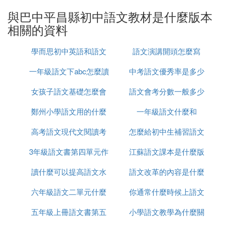
人教版（人民教育出版社）；
與巴中平昌縣初中語文教材是什麼版本
語文版（語文出版社）；
相關的資料
北師大版（北京大學出版社）等
高中語文教材有：
學而思初中英語和語文
語文演講開頭怎麼寫
人教版（人民教育出版社）；
語文版（語文出版社）；
一年級語文下abc怎麼讀
怎麼樣
中考語文優秀率是多少
北師大版（北京大學出版社）等
女孩子語文基礎怎麼會
語文會考分數一般多少
分
㈢ 現在初中用的語文教材用的什麼版材
鄭州小學語文用的什麼
這么差
一年級語文什麼和
能過
現在初中用的語文教材用的版本有很多，比如：
高考語文現代文閱讀考
版本
怎麼給初中生補習語文
語文有人教版 、 語文版 、 蘇教版 、 鄂教版 、 魯教
版 、 北師大版 、 滬教版 、 冀教版 、 浙教版 、 河
3年級語文書第四單元作
什麼類型的
江蘇語文課本是什麼版
大版 。
讀什麼可以提高語文水
文怎麼寫
語文改革的內容是什麼
本
人教版即由人民教育出版社出版，簡稱為人教版。小
學到高中都有這個版本的教材。也是大多數學校所用
六年級語文二單元什麼
平
你通常什麼時候上語文
樣的
的教材。「人教版」一般是就教科書意義而言的，是
五年級上冊語文書第五
讓生活
小學語文教學為什麼關
課英語怎麼說
相對於其他出版社出版的教科書而言的。如長春出版