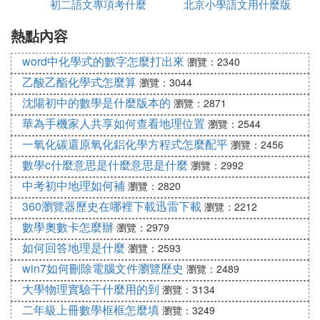
初二語文專項考什麼
學中滲透德育
北京小學語文用什麼版
語文教材：人教版、語文版、蘇教版、鄂教版、魯教
版、北師大版、滬教版、冀教版、浙教版、河大版；
熱點內容
本
數學教材：北師大版、人教版、蘇科版、京教版、魯
教版、華師大版、浙教版、湘教版、冀教版；英語教
word中化學式的數字怎麼打出來
瀏覽：2340
材：新人教、外研版、冀河版、魯教版、牛津版、湘
乙酸乙酯化學式怎麼算
瀏覽：3044
教版、北師大版；物理教材：新人教、教科版、粵滬
沈陽初中的數學是什麼版本的
瀏覽：2871
版、蘇科版、北師大版、滬科版；化學教材：人教
華為手機家人共享如何查看地理位置
瀏覽：2544
版、上海教育版、湘教版、粵教版、魯教版、北京義
一氧化碳還原氧化鋁化學方程式怎麼配平
瀏覽：2456
教版；政治教材：人教版、湘教版、蘇教版、科教
數學c什麼意思是什麼意思是什麼
瀏覽：2992
版、北師大版、鄂教版、魯教版、陝教版、人民版；
歷史教材：人教版、北師大版、川教版；生物教材：
中考初中地理如何補
瀏覽：2820
新人教、濟南版、蘇教版、蘇科版、北師大版、北京
360瀏覽器歷史在哪裡下載迅雷下載
瀏覽：2212
版；地理教材：新人教、湘教版、中圖版。
數學奧數卡怎麼辦
瀏覽：2979
如何回答地理是什麼
瀏覽：2593
㈥ 初中教材都有什麼版本
win7如何刪除電腦文件瀏覽歷史
瀏覽：2489
語文：人教版 、 語文版 、 蘇教版 、 鄂教版 、 魯教
大學物理實驗干什麼用的到
瀏覽：3134
版 、 北師大版 、 滬教版 、 冀教版 、 浙教版 、 河
二年級上冊數學框框怎麼填
瀏覽：3249
大版