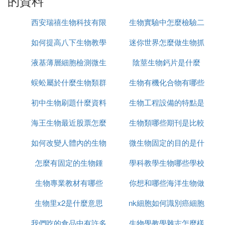
的資料
西安瑞禧生物科技有限
生物實驗中怎麼檢驗二
如何提高八下生物教學
公司怎麼樣
迷你世界怎麼做生物抓
氧化碳
液基薄層細胞檢測微生
質量
陰莖生物鈣片是什麼
捕器
蜈蚣屬於什麼生物類群
物怎麼看
生物有機化合物有哪些
初中生物刷題什麼資料
生物工程設備的特點是
海王生物最近股票怎麼
好
生物類哪些期刊是比較
什麼
如何改變人體內的生物
樣
微生物固定的目的是什
好的
怎麼有固定的生物鍾
鍾
學科教學生物哪些學校
麼
生物專業教材有哪些
你想和哪些海洋生物做
好考
生物里x2是什麼意思
nk細胞如何識別癌細胞
朋友
我們吃的食品中有許多
生物學教學雜志怎麼樣
來北聯生物專業