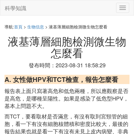
科學知識
切
換
導
航
導航:
首頁
>
生物信息
> 液基薄層細胞檢測微生物怎麼看
液基薄層細胞檢測微生物
怎麼看
發布時間：2023-08-31 18:58:29
A. 女性做HPV和TCT檢查，報告怎麼看
報告表上面只寫著高危和低危兩種，所以應觀察是否
是高危，是哪種呈陽性。如果是感染了低危型HPV，
基本上問題不大。
而TCT，要看取材是否滿意，有沒有取到宮頸管的細
胞，看一下有沒有細胞核體積和密度比較大，最後的
報告結果也就是看一下有沒有未見上皮內病變、非典