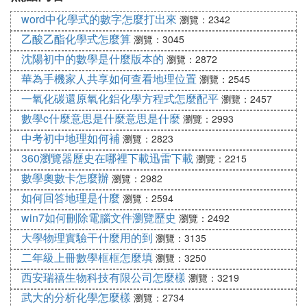
word中化學式的數字怎麼打出來
瀏覽：2342
乙酸乙酯化學式怎麼算
瀏覽：3045
沈陽初中的數學是什麼版本的
瀏覽：2872
華為手機家人共享如何查看地理位置
瀏覽：2545
一氧化碳還原氧化鋁化學方程式怎麼配平
瀏覽：2457
數學c什麼意思是什麼意思是什麼
瀏覽：2993
中考初中地理如何補
瀏覽：2823
360瀏覽器歷史在哪裡下載迅雷下載
瀏覽：2215
數學奧數卡怎麼辦
瀏覽：2982
如何回答地理是什麼
瀏覽：2594
win7如何刪除電腦文件瀏覽歷史
瀏覽：2492
大學物理實驗干什麼用的到
瀏覽：3135
二年級上冊數學框框怎麼填
瀏覽：3250
西安瑞禧生物科技有限公司怎麼樣
瀏覽：3219
武大的分析化學怎麼樣
瀏覽：2734