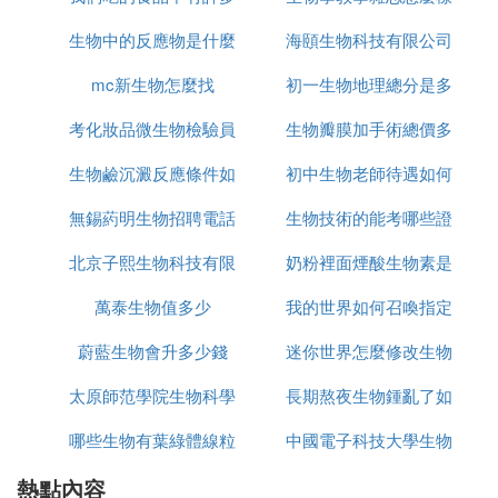
生物中的反應物是什麼
微生物有什麼
海頤生物科技有限公司
mc新生物怎麼找
意思
初一生物地理總分是多
怎麼樣
考化妝品微生物檢驗員
生物瓣膜加手術總價多
少
生物鹼沉澱反應條件如
需要什麼條件
初中生物老師待遇如何
少錢
無錫葯明生物招聘電話
何
生物技術的能考哪些證
北京子熙生物科技有限
是多少錢
奶粉裡面煙酸生物素是
書
萬泰生物值多少
公司怎麼樣
我的世界如何召喚指定
什麼
蔚藍生物會升多少錢
迷你世界怎麼修改生物
數量的生物
太原師范學院生物科學
長期熬夜生物鍾亂了如
蛋
哪些生物有葉綠體線粒
專業怎麼樣
中國電子科技大學生物
何改正
熱點內容
體
專業如何