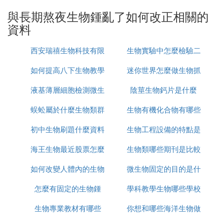
步、慢跑等有氧運動。另外逗棗患者也可以在睡覺前
與長期熬夜生物鍾亂了如何改正相關的
喝一杯溫牛奶，因為牛奶當中含有色氨酸，可以幫助
睡眠。
資料
患者在日常生活中要養成有規律的作息習慣，不要長
西安瑞禧生物科技有限
生物實驗中怎麼檢驗二
期熬夜，要保證睡眠時間充足，養成早睡早起的好習
慣，避免一些不良的生活習慣。
如何提高八下生物教學
公司怎麼樣
迷你世界怎麼做生物抓
氧化碳
患者熬夜導致作息規律紊亂，建議盡量避免熬夜，早
液基薄層細胞檢測微生
質量
陰莖生物鈣片是什麼
捕器
上盡量早起，避免睡到中午，比如可以8-9點鍾起
床，中午時可以稍微睡午覺。下午正常活動，當天晚
蜈蚣屬於什麼生物類群
物怎麼看
生物有機化合物有哪些
上要盡早入睡，避免再熬到凌晨3-4點鍾，否則熬夜
初中生物刷題什麼資料
生物工程設備的特點是
的壞習慣會形成惡性循環。
海王生物最近股票怎麼
好
生物類哪些期刊是比較
什麼
不建議患者夜間工作，白天睡覺，不符合生物鍾的節
律，對於大腦認知、功能等有較大的影響。如果患者
如何改變人體內的生物
樣
微生物固定的目的是什
好的
已經熬夜，則盡量避免白天睡眠過多，要保證白天的
生物鍾，夜間盡可能9-10點鍾上床休息，及時將生物
怎麼有固定的生物鍾
鍾
學科教學生物哪些學校
麼
鍾調回。
生物專業教材有哪些
你想和哪些海洋生物做
好考