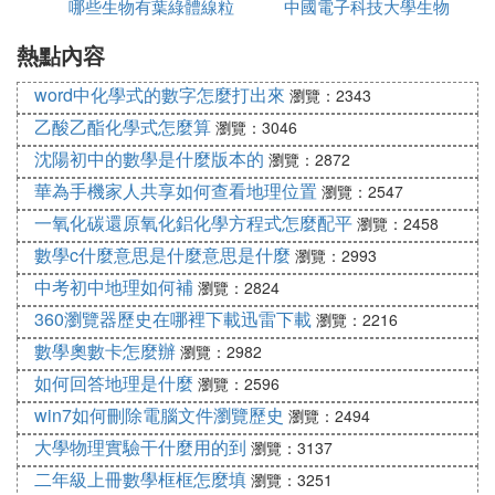
的自然環境!
哪些生物有葉綠體線粒
專業怎麼樣
中國電子科技大學生物
何改正
第四每日堅持不懈鍛煉
熱點內容
體
專業如何
常常鍛煉能夠迅速的進到睡眠質量，進到高質量睡
word中化學式的數字怎麼打出來
瀏覽：2343
眠，可是臨睡前千萬不要鍛煉，不然你也就會由於太
乙酸乙酯化學式怎麼算
瀏覽：3046
激動而難以入睡
沈陽初中的數學是什麼版本的
瀏覽：2872
推動早起早睡的方法有什麼?
華為手機家人共享如何查看地理位置
瀏覽：2547
要是有意，早起早睡的習慣性毫無疑問能夠培養。掌
一氧化碳還原氧化鋁化學方程式怎麼配平
瀏覽：2458
握以上基本原理，當然可以用一些小爛畢對策協助我
數學c什麼意思是什麼意思是什麼
瀏覽：2993
們調整生物鍾。例如：
中考初中地理如何補
瀏覽：2824
1、提升照明燈具抗壓強度
360瀏覽器歷史在哪裡下載迅雷下載
瀏覽：2216
最先早睡早起，這一點自我約束。要早上，得提升醒
數學奧數卡怎麼辦
瀏覽：2982
來時的照明燈具抗壓強度，例如家裡厚實的窗簾布就
如何回答地理是什麼
瀏覽：2596
不能用了，換一個擋光性弱一些的吧。
win7如何刪除電腦文件瀏覽歷史
瀏覽：2494
2、飲食療法護肝促進睡眠
大學物理實驗干什麼用的到
瀏覽：3137
二年級上冊數學框框怎麼填
瀏覽：3251
最先，飲食療法。不太建議吃過多的葯物，對人體肯