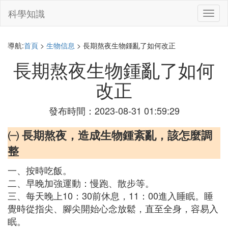
科學知識
切
換
導
航
導航:
首頁
>
生物信息
> 長期熬夜生物鍾亂了如何改正
長期熬夜生物鍾亂了如何
改正
發布時間：2023-08-31 01:59:29
㈠ 長期熬夜，造成生物鍾紊亂，該怎麼調
整
一、按時吃飯。
二、早晚加強運動：慢跑、散步等。
三、每天晚上10：30前休息，11：00進入睡眠。睡
覺時從指尖、腳尖開始心念放鬆，直至全身，容易入
眠。