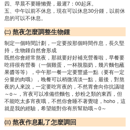
四、早晨不要睡懶覺，最遲7：00起床。
五、中午以前不休息，現在可以休息30分鍾，以前休
息的可以不休息。
㈡ 熬夜怎麼調整生物鍾
制定一個時間計劃，一定要按那個時間作息，長久堅
持，生物鍾自然會形成
既然你會經常熬夜，那就要好好補充營養啦，早餐要
吃得很有營養（一個雞蛋，一杯脫脂奶，幾片麵包蘸
果醬等等），中午那一餐一定要豐盛一點（要有一定
分量的肉哦），晚餐可以稍微清淡一點，最後，對熬
夜的人來說，一定要吃宵夜的，不然胃會向你抗議噠
～o～，宵夜可以准備些麵包，炒粉之類的東西，但
不能吃太多宵夜哦，不然你會睡不著覺噠，hoho，這
就是我的經驗，希望能對你有所幫助哦～0～
㈢ 熬夜作息亂了怎麼調回