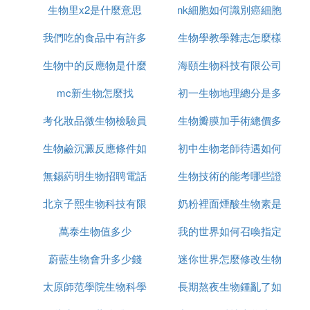
熬夜作息亂了怎麼調回2
生物里x2是什麼意思
nk細胞如何識別癌細胞
朋友
怎樣才能調節作息時間呢?
我們吃的食品中有許多
生物學教學雜志怎麼樣
來北聯生物專業
第一、每天計劃養成好習慣
生物中的反應物是什麼
微生物有什麼
海頤生物科技有限公司
制訂一個詳盡的計劃書為自己的一天制訂一個詳細的
方案，隨後認真落實，堅持到底能夠提升自己的責任
mc新生物怎麼找
意思
初一生物地理總分是多
怎麼樣
意識，也可以使自身的日常生活越來越更規律性
考化妝品微生物檢驗員
生物瓣膜加手術總價多
少
第二杜絕宿舍床
生物鹼沉澱反應條件如
需要什麼條件
初中生物老師待遇如何
少錢
俗話說的好「美味比不上水餃，舒適比不上倒著」熬
夜山歷拆是由於不想睡覺，不想睡覺是由於精神，精
無錫葯明生物招聘電話
何
生物技術的能考哪些證
神是由於大白天睡得過多，那樣兩極化下來造成經常
北京子熙生物科技有限
是多少錢
奶粉裡面煙酸生物素是
書
熬夜。因此一定要停留鬧鈴，到點就准時醒來，在家
呆著沒事的情況下也不要在床上躺著。
萬泰生物值多少
公司怎麼樣
我的世界如何召喚指定
什麼
第三睡前泡腳或冼澡
蔚藍生物會升多少錢
迷你世界怎麼修改生物
數量的生物
睡覺前洗個沖澡或是泡沫腳有利於入眠。別看刺激的
太原師范學院生物科學
長期熬夜生物鍾亂了如
蛋
影片，也別上外網不停，一定要為自己構建一個舒服