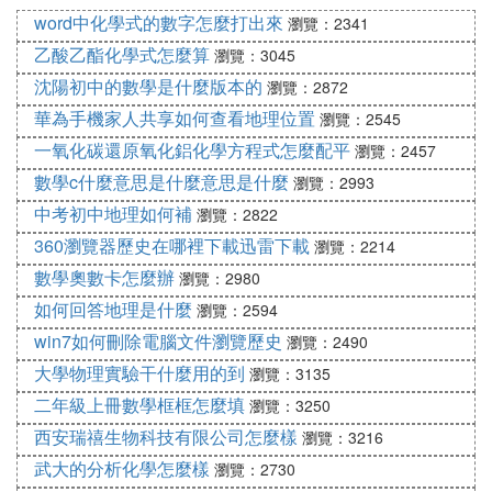
word中化學式的數字怎麼打出來
瀏覽：2341
乙酸乙酯化學式怎麼算
瀏覽：3045
沈陽初中的數學是什麼版本的
瀏覽：2872
華為手機家人共享如何查看地理位置
瀏覽：2545
一氧化碳還原氧化鋁化學方程式怎麼配平
瀏覽：2457
數學c什麼意思是什麼意思是什麼
瀏覽：2993
中考初中地理如何補
瀏覽：2822
360瀏覽器歷史在哪裡下載迅雷下載
瀏覽：2214
數學奧數卡怎麼辦
瀏覽：2980
如何回答地理是什麼
瀏覽：2594
win7如何刪除電腦文件瀏覽歷史
瀏覽：2490
大學物理實驗干什麼用的到
瀏覽：3135
二年級上冊數學框框怎麼填
瀏覽：3250
西安瑞禧生物科技有限公司怎麼樣
瀏覽：3216
武大的分析化學怎麼樣
瀏覽：2730