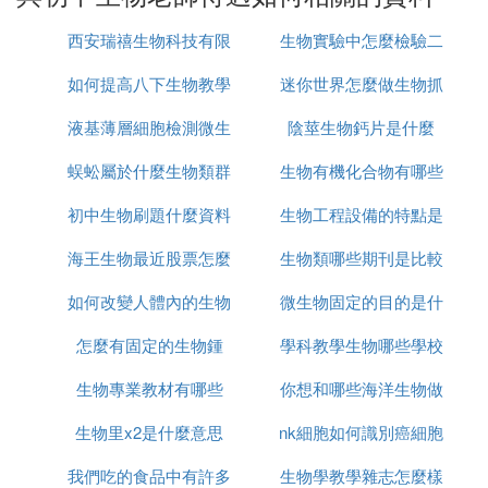
㈡ 北師大銀川中學老師的待遇
西安瑞禧生物科技有限
生物實驗中怎麼檢驗二
北師大銀川中學老師的待遇基本工資、工齡工資、偏
如何提高八下生物教學
公司怎麼樣
迷你世界怎麼做生物抓
氧化碳
遠山區補助、績效工資，每月扣除五險一金後到手24
60元，年底有5000元的效能工資。
液基薄層細胞檢測微生
質量
陰莖生物鈣片是什麼
捕器
其他地方介紹
蜈蚣屬於什麼生物類群
物怎麼看
生物有機化合物有哪些
1、北京：正常收入每月不超過5000，班主任有班主
初中生物刷題什麼資料
生物工程設備的特點是
任費但是也就兩三百元每月，高級教師職稱每月能多
拿個大幾百元。也有人說，一年到手10萬左右，工資
海王生物最近股票怎麼
好
生物類哪些期刊是比較
什麼
6k，補發工資大概一年2萬多不到3萬。
如何改變人體內的生物
樣
微生物固定的目的是什
好的
2、天津：小學，天津市西青區、5年小一、月薪500
0左右。福利：學期末績效獎勵2000，3月工資。
怎麼有固定的生物鍾
鍾
學科教學生物哪些學校
麼
3、內蒙古：內蒙，小教一級。08年上班。打卡307
生物專業教材有哪些
你想和哪些海洋生物做
好考
0，績效一年7000多。
生物里x2是什麼意思
nk細胞如何識別癌細胞
朋友
我們吃的食品中有許多
生物學教學雜志怎麼樣
來北聯生物專業