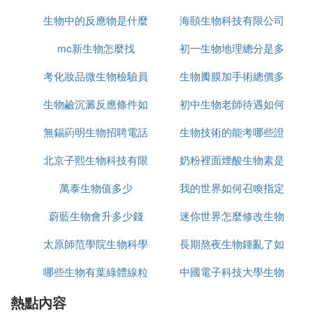
各學校老師稱呼
生物中的反應物是什麼
微生物有什麼
海頤生物科技有限公司
1、幼兒園：保育老師、幼兒老師、園長等。
mc新生物怎麼找
意思
初一生物地理總分是多
怎麼樣
2、小學：語文老師、數學老師、英語老師、音樂老
師、體育老師、美術老師、信息技術老師、校長等。
考化妝品微生物檢驗員
生物瓣膜加手術總價多
少
3、初（高）中：語文老師、數學老師、英語老師、
生物鹼沉澱反應條件如
需要什麼條件
初中生物老師待遇如何
少錢
音樂老師、體育老師、美術老師、信息技術老師、物
理老師、化學老師、生物老師、校長等。
無錫葯明生物招聘電話
何
生物技術的能考哪些證
4、大學：輔導員、講師、教授、博士導師、院長。
北京子熙生物科技有限
是多少錢
奶粉裡面煙酸生物素是
書
萬泰生物值多少
公司怎麼樣
我的世界如何召喚指定
什麼
蔚藍生物會升多少錢
迷你世界怎麼修改生物
數量的生物
太原師范學院生物科學
長期熬夜生物鍾亂了如
蛋
哪些生物有葉綠體線粒
專業怎麼樣
中國電子科技大學生物
何改正
熱點內容
體
專業如何