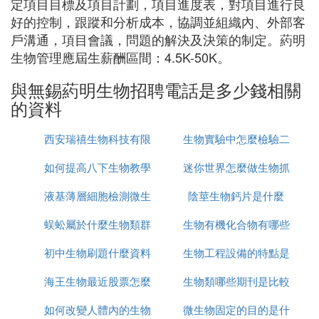
定項目目標及項目計劃，項目進度表，對項目進行良
好的控制，跟蹤和分析成本，協調並組織內、外部客
戶溝通，項目會議，問題的解決及決策的制定。葯明
生物管理應屆生薪酬區間：4.5K-50K。
與無錫葯明生物招聘電話是多少錢相關
的資料
西安瑞禧生物科技有限
生物實驗中怎麼檢驗二
如何提高八下生物教學
公司怎麼樣
迷你世界怎麼做生物抓
氧化碳
液基薄層細胞檢測微生
質量
陰莖生物鈣片是什麼
捕器
蜈蚣屬於什麼生物類群
物怎麼看
生物有機化合物有哪些
初中生物刷題什麼資料
生物工程設備的特點是
海王生物最近股票怎麼
好
生物類哪些期刊是比較
什麼
如何改變人體內的生物
樣
微生物固定的目的是什
好的