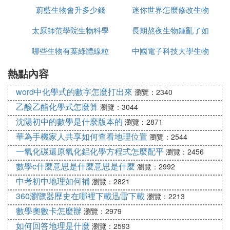
蔚藍生物會升多少錢
迷你世界怎麼修改生物
數量的生物
太原師范學院生物科學
長期熬夜生物鍾亂了如
蛋
哪些生物有葉綠體線粒
專業怎麼樣
中國電子科技大學生物
何改正
熱點內容
體
專業如何
word中化學式的數字怎麼打出來
瀏覽：2340
乙酸乙酯化學式怎麼算
瀏覽：3044
沈陽初中的數學是什麼版本的
瀏覽：2871
華為手機家人共享如何查看地理位置
瀏覽：2544
一氧化碳還原氧化鋁化學方程式怎麼配平
瀏覽：2456
數學c什麼意思是什麼意思是什麼
瀏覽：2992
中考初中地理如何補
瀏覽：2821
360瀏覽器歷史在哪裡下載迅雷下載
瀏覽：2213
數學奧數卡怎麼辦
瀏覽：2979
如何回答地理是什麼
瀏覽：2593