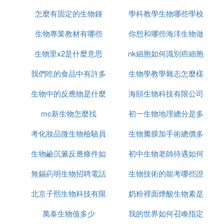
怎麼有固定的生物鍾
鍾
學科教學生物哪些學校
麼
生物專業教材有哪些
你想和哪些海洋生物做
好考
生物里x2是什麼意思
nk細胞如何識別癌細胞
朋友
我們吃的食品中有許多
生物學教學雜志怎麼樣
來北聯生物專業
生物中的反應物是什麼
微生物有什麼
海頤生物科技有限公司
mc新生物怎麼找
意思
初一生物地理總分是多
怎麼樣
考化妝品微生物檢驗員
生物瓣膜加手術總價多
少
生物鹼沉澱反應條件如
需要什麼條件
初中生物老師待遇如何
少錢
無錫葯明生物招聘電話
何
生物技術的能考哪些證
北京子熙生物科技有限
是多少錢
奶粉裡面煙酸生物素是
書
萬泰生物值多少
公司怎麼樣
我的世界如何召喚指定
什麼