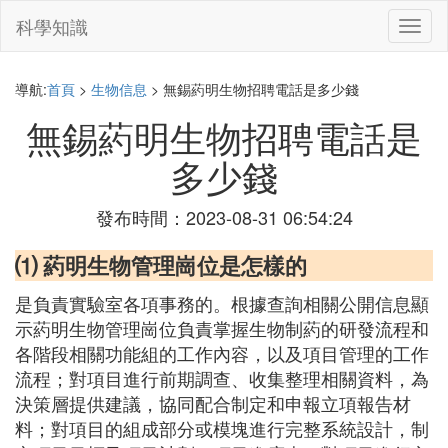
科學知識
切
換
導
航
導航:
首頁
>
生物信息
> 無錫葯明生物招聘電話是多少錢
無錫葯明生物招聘電話是
多少錢
發布時間：2023-08-31 06:54:24
⑴ 葯明生物管理崗位是怎樣的
是負責實驗室各項事務的。根據查詢相關公開信息顯
示葯明生物管理崗位負責掌握生物制葯的研發流程和
各階段相關功能組的工作內容，以及項目管理的工作
流程；對項目進行前期調查、收集整理相關資料，為
決策層提供建議，協同配合制定和申報立項報告材
料；對項目的組成部分或模塊進行完整系統設計，制