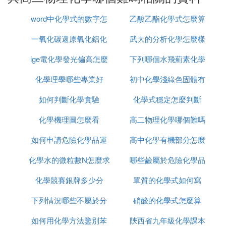
感謝悟空！題主的意思，是想知道化學和物理，
哪
門學科更容易些
。
word中化學式的數字怎
乙酸乙酯化學式怎麼算
這個真不好簡單界定，具體還是要看題主初中階段，
一氧化碳還原氧化鋁化
麼打出來
武大的分析化學怎麼樣
對這兩門學科的興趣和學習成效。
ige電化學發光偏高怎麼
學方程式怎麼配平
下列哪個水飛薊素化學
化學相當於以往理科中的文科，需要有背誦記憶的知
識點很多。 而文綜地理又相當於以往文科中的理
化學理學哪些專業好
辦
初中化學淺綠色固體有
結構
科，需要計算思考的知識難點也有很多。
綜上所述，新高考改革之下，化學和地理，要說它們
如何判斷化學實驗
化學式穩定怎麼判斷
哪些
難，一如既往，還是各有各的難處，知識體系也都確
化學機理圖怎麼看
高二物理化學哪個難嗎
實不簡單。
如何申請危險化學品運
高中化學有機部分怎麼
所以，
：
我的建議是
化學水的微粒數N怎麼求
輸
哪些鹼屬於危險化學品
學
1、題主如果覺得兩門學科都很難的情況下，那就選
擇自己感興趣的那一門吧，畢竟興趣是最好的老師。
化學競賽銀牌多少分
單質的化學式如何寫
2、若題主在化學地理難易度和興趣都不明確情況
下，按新高考，將學科組合進行大學專業和就業率去
下列情況哪些不屬於分
硝酸的化學式怎麼算
考慮，來幫你選擇科目組合里最有利於你的組合。
如何用化學方法鑒別苯
析化學的任務
陝西省九年級化學課本
排除法，希望能幫到你，加油！
以上2種建議