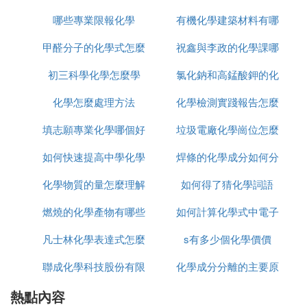
哪些專業限報化學
巴比妥
有機化學建築材料有哪
是哪個版本
我教地理的，以前高中是學理科的，這個我比較清
楚：
甲醛分子的化學式怎麼
祝鑫與李政的化學課哪
些
地理的自然地理部分理科比較強，這個必須用理科思
初三科學化學怎麼學
寫
氯化鈉和高錳酸鉀的化
個好
維去學習，先把老師講授理解透，通過做適當的練習
來鞏固，同時，要加強對地圖的學習和記憶，就不難
化學怎麼處理方法
化學檢測實踐報告怎麼
學式怎麼寫
了。
人文地理
部分文科性強，理解記憶同時注意歸納
填志願專業化學哪個好
垃圾電廠化學崗位怎麼
寫
個知識網路，一般問題不大。
化學一般認為是理科中的文科，學習方法同樣要有文
如何快速提高中學化學
焊條的化學成分如何分
王
理的綜合思維。
化學物質的量怎麼理解
成績
如何得了猜化學詞語
析
總體上說，要學好任何一個學科都有一定的難度，必
燃燒的化學產物有哪些
如何計算化學式中電子
須花氣力才能學好。
以上觀點僅供參考。
凡士林化學表達式怎麼
s有多少個化學價價
轉移
明白各自本質，其實都不難，只是多幾層邏輯關系，
聯成化學科技股份有限
寫
化學成分分離的主要原
萬事仔姿萬物都有其各自的運行規律，明白本質根
熱點內容
公司怎麼樣
理有哪些
源，清晰由此演化的各種樣態都是遵循什麼樣的規律