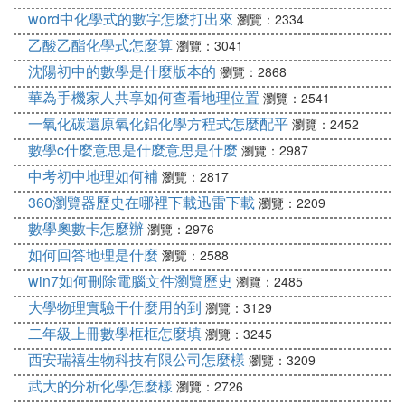
word中化學式的數字怎麼打出來
Po:2,4,6
瀏覽：2334
乙酸乙酯化學式怎麼算
瀏覽：3041
Cr:2,3,6
沈陽初中的數學是什麼版本的
瀏覽：2868
華為手機家人共享如何查看地理位置
瀏覽：2541
Mo,W:2,3,4,5,6
一氧化碳還原氧化鋁化學方程式怎麼配平
瀏覽：2452
數學c什麼意思是什麼意思是什麼
瀏覽：2987
U:3,4,5,6
中考初中地理如何補
瀏覽：2817
7
360瀏覽器歷史在哪裡下載迅雷下載
瀏覽：2209
數學奧數卡怎麼辦
瀏覽：2976
F:-1
如何回答地理是什麼
瀏覽：2588
win7如何刪除電腦文件瀏覽歷史
瀏覽：2485
Cl:-1,1,3,4,5,6,7
大學物理實驗干什麼用的到
瀏覽：3129
二年級上冊數學框框怎麼填
瀏覽：3245
Br,I:-1,1,3,5,7
西安瑞禧生物科技有限公司怎麼樣
瀏覽：3209
Mn:2,3,4,6,7
武大的分析化學怎麼樣
瀏覽：2726