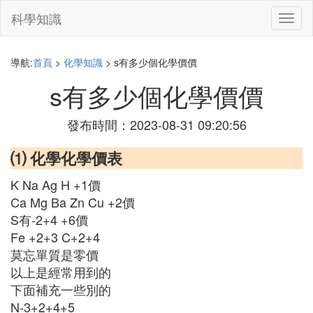
科學知識
切
換
導
航
導航:
首頁
>
化學知識
> s有多少個化學價價
s有多少個化學價價
發布時間：2023-08-31 09:20:56
⑴ 化學化學價表
K Na Ag H +1價
Ca Mg Ba Zn Cu +2價
S有-2+4 +6價
Fe +2+3 C+2+4
莫忘單質是零價
以上是經常用到的
下面補充一些別的
N-3+2+4+5