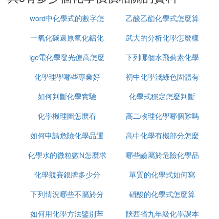
Hg:1,2
word中化學式的數字怎
乙酸乙酯化學式怎麼算
3
一氧化碳還原氧化鋁化
麼打出來
武大的分析化學怎麼樣
ige電化學發光偏高怎麼
學方程式怎麼配平
下列哪個水飛薊素化學
B,Al,Sc,Ga,Y,La,Pr-Lu,Ac:3
化學理學哪些專業好
辦
初中化學淺綠色固體有
結構
In,Tl:1,3
如何判斷化學實驗
化學式穩定怎麼判斷
哪些
4
化學機理圖怎麼看
高二物理化學哪個難嗎
C,Si,Ge,Sn,Pb:2,4
如何申請危險化學品運
高中化學有機部分怎麼
化學水的微粒數N怎麼求
輸
哪些鹼屬於危險化學品
學
Ti,Zr:2,3,4
化學競賽銀牌多少分
單質的化學式如何寫
Ce,Hf,Th:3,4
下列情況哪些不屬於分
硝酸的化學式怎麼算
5
如何用化學方法鑒別苯
析化學的任務
陝西省九年級化學課本