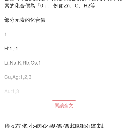
素的化合價為「0」。例如Zn、C、H2等。
部分元素的化合價
1
H:1,-1
Li,Na,K,Rb,Cs:1
Cu,Ag:1,2,3
Au:1,3
2
閱讀全文
Be,Mg,Ca,Zn,Sr,Cd,Ba,Ra:2
與s有多少個化學價價相關的資料