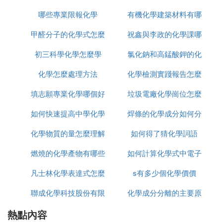
N:-3,1,2,3,4,5
哪些專業限報化學
巴比妥
有機化學建築材料有哪
是哪個版本
甲醛分子的化學式怎麼
祝鑫與李政的化學課哪
些
P:-3,1,3,4,5
初三科學化學怎麼學
寫
氯化鈉和高錳酸鉀的化
個好
As,Sb:-3,3,5
化學怎麼處理方法
化學檢測實踐報告怎麼
學式怎麼寫
Bi:3,5
填志願專業化學哪個好
垃圾電廠化學崗位怎麼
寫
V,Nb,Ta:2,3,4,5
如何快速提高中學化學
焊條的化學成分如何分
王
化學物質的量怎麼理解
成績
如何得了猜化學詞語
析
Pa:3,4,5
燃燒的化學產物有哪些
如何計算化學式中電子
6
凡士林化學表達式怎麼
s有多少個化學價價
轉移
O:-2,-1,2
聯成化學科技股份有限
寫
化學成分分離的主要原
S,Se,Te:-2,2,4,6
熱點內容
公司怎麼樣
理有哪些