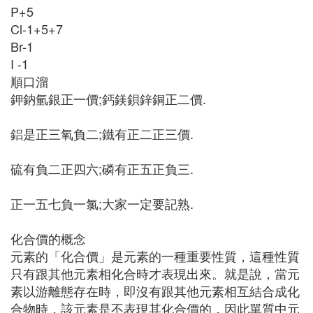
P+5
Cl-1+5+7
Br-1
I -1
順口溜
鉀鈉氫銀正一價;鈣鎂鋇鋅銅正二價.
鋁是正三氧負二;鐵有正二正三價.
硫有負二正四六;磷有正五正負三.
正一五七負一氯;大家一定要記熟.
化合價的概念
元素的「化合價」是元素的一種重要性質，這種性質
只有跟其他元素相化合時才表現出來。就是說，當元
素以游離態存在時，即沒有跟其他元素相互結合成化
合物時，該元素是不表現其化合價的，因此單質中元