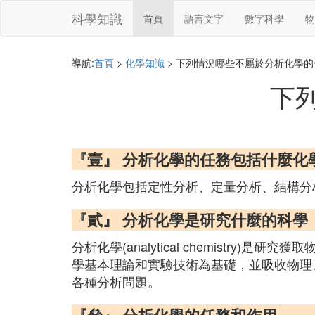
科學知識
首頁
語言文字
數字科學
物
導航:
首頁
>
化學知識
> 下列情況哪些不屬於分析化學的
下
『壹』 分析化學的任務包括什麼化
分析化學包括定性分析、定量分析、結構分
『貳』 分析化學是研究什麼的科學
分析化學(analytical chemist
學基本理論和實驗技術為基礎，並吸收物理
各種分析問題。