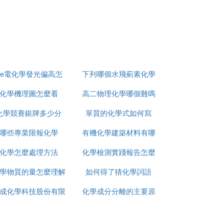
ige電化學發光偏高怎
下列哪個水飛薊素化學
化學機理圖怎麼看
麼辦
高二物理化學哪個難嗎
結構
化學競賽銀牌多少分
單質的化學式如何寫
哪些專業限報化學
有機化學建築材料有哪
化學怎麼處理方法
化學檢測實踐報告怎麼
些
學物質的量怎麼理解
如何得了猜化學詞語
寫
成化學科技股份有限
化學成分分離的主要原
公司怎麼樣
理有哪些