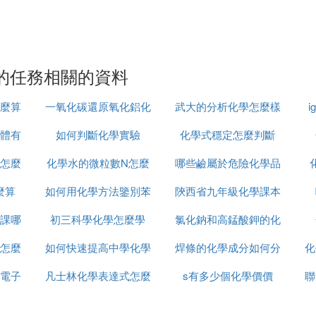
的任務相關的資料
麼算
一氧化碳還原氧化鋁化
武大的分析化學怎麼樣
體有
學方程式怎麼配平
如何判斷化學實驗
化學式穩定怎麼判斷
怎麼
化學水的微粒數N怎麼
哪些鹼屬於危險化學品
麼算
如何用化學方法鑒別苯
求
陝西省九年級化學課本
課哪
初三科學化學怎麼學
巴比妥
氯化鈉和高錳酸鉀的化
是哪個版本
怎麼
如何快速提高中學化學
焊條的化學成分如何分
學式怎麼寫
化
電子
凡士林化學表達式怎麼
成績
s有多少個化學價價
析
聯
寫