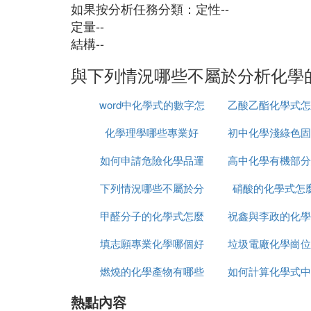
如果按分析任務分類：定性--
定量--
結構--
與下列情況哪些不屬於分析化學
word中化學式的數字怎
乙酸乙酯化學式怎
化學理學哪些專業好
麼打出來
初中化學淺綠色固
如何申請危險化學品運
高中化學有機部分
哪些
下列情況哪些不屬於分
輸
硝酸的化學式怎
學
甲醛分子的化學式怎麼
析化學的任務
祝鑫與李政的化學
填志願專業化學哪個好
寫
垃圾電廠化學崗位
個好
燃燒的化學產物有哪些
如何計算化學式中
王
熱點內容
轉移