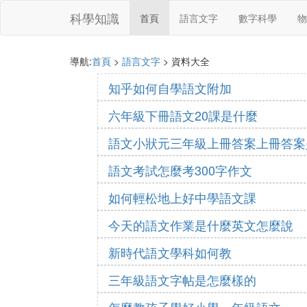
科學知識
首頁
語言文字
數字科學
物
導航:
首頁
>
語言文字
> 資料大全
知乎如何自學語文附加
六年級下冊語文20課是什麼
語文小狀元三年級上冊答案上冊答案
語文考試怎麼考300字作文
如何輕松地上好中學語文課
今天的語文作業是什麼英文怎麼說
新時代語文學科如何教
三年級語文字帖是怎麼樣的