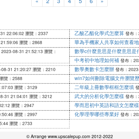
«
2
3
4
5
6
»
乙酸乙酯化學式怎麼算
1 22:06:02
瀏覽：2337
發布：20
華為手機家人共享如何查看地
21:59:06
瀏覽：2868
數學c什麼意思是什麼意思是
023-08-31 21:52:13
瀏覽：
中考初中地理如何補
發布：2023
數學奧數卡怎麼辦
8-31 21:20:27
瀏覽：2210
發布：2023-0
win7如何刪除電腦文件瀏覽
瀏覽：2588
二年級上冊數學框框怎麼填
:07:03
瀏覽：3129
發
武大的分析化學怎麼樣
-31 21:04:01
瀏覽：3212
發布：20
學而思初中英語和語文怎麼樣
2:12
瀏覽：2947
化學理學哪些專業好
:50:46
瀏覽：2997
發布：2023
5:44
瀏覽：2733
© Arrange www.upscalepup.com 2012-2022