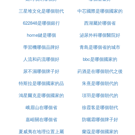
三星堆文化是哪個朝代
中芯國際是哪個國家的
622848是哪個銀行
西湖屬於哪個省
home鍵是哪個
泌尿外科哪個醫院好
學習機哪個品牌好
青島是哪個省的城市
人流和葯流哪個好
bbc是哪個國家的
尿不濕哪個牌子好
葯酒是在哪個朝代之後
特斯拉是哪個國家的品
朱熹是哪個朝代的
出現的
鴻星爾克是哪個國家的
牌
項羽是哪個朝代的
峨眉山在哪個省
品牌
徐霞客是哪個朝代
嘉峪關在哪個省
防曬霜哪個牌子好
夏威夷在地理位置上屬
蘭蔻是哪個國家的