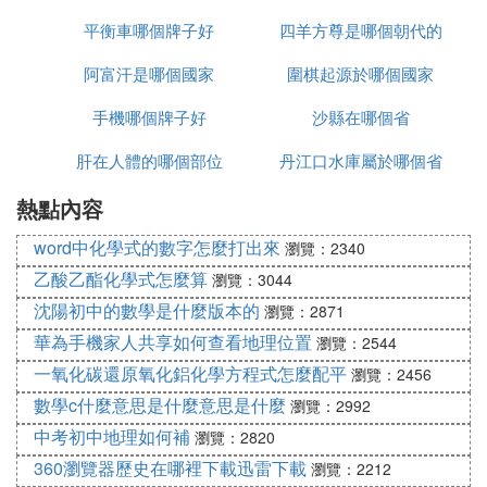
平衡車哪個牌子好
於哪個洲
四羊方尊是哪個朝代的
阿富汗是哪個國家
圍棋起源於哪個國家
文物
手機哪個牌子好
沙縣在哪個省
肝在人體的哪個部位
丹江口水庫屬於哪個省
熱點內容
word中化學式的數字怎麼打出來
瀏覽：2340
乙酸乙酯化學式怎麼算
瀏覽：3044
沈陽初中的數學是什麼版本的
瀏覽：2871
華為手機家人共享如何查看地理位置
瀏覽：2544
一氧化碳還原氧化鋁化學方程式怎麼配平
瀏覽：2456
數學c什麼意思是什麼意思是什麼
瀏覽：2992
中考初中地理如何補
瀏覽：2820
360瀏覽器歷史在哪裡下載迅雷下載
瀏覽：2212