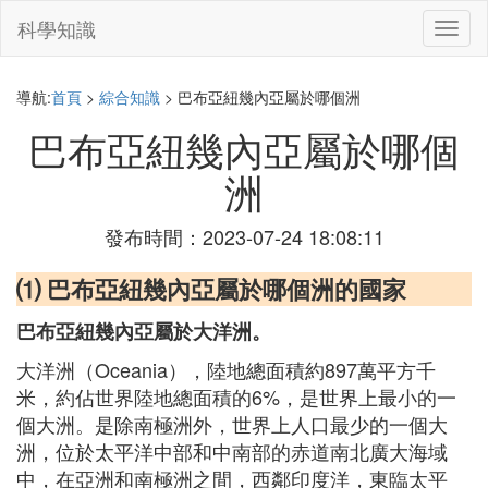
科學知識
切
換
導
航
導航:
首頁
>
綜合知識
> 巴布亞紐幾內亞屬於哪個洲
巴布亞紐幾內亞屬於哪個
洲
發布時間：2023-07-24 18:08:11
⑴ 巴布亞紐幾內亞屬於哪個洲的國家
巴布亞紐幾內亞屬於大洋洲。
大洋洲（Oceania），陸地總面積約897萬平方千
米，約佔世界陸地總面積的6%，是世界上最小的一
個大洲。是除南極洲外，世界上人口最少的一個大
洲，位於太平洋中部和中南部的赤道南北廣大海域
中，在亞洲和南極洲之間，西鄰印度洋，東臨太平