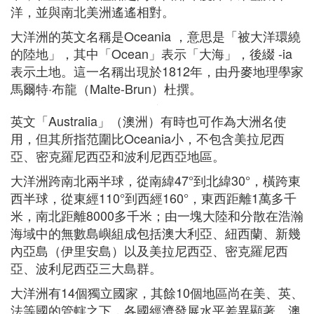
洋，並與南北美洲遙遙相對。
大洋洲的英文名稱是Oceania ，意思是「被大洋環繞
的陸地」，其中「Ocean」表示「大海」，後綴 -ia
表示土地。這一名稱出現於1812年，由丹麥地理學家
馬爾特·布龍（Malte-Brun）杜撰。
英文「Australia」（澳洲）有時也可作為大洲名使
用，但其所指范圍比Oceania小，不包含美拉尼西
亞、密克羅尼西亞和波利尼西亞地區。
大洋洲跨南北兩半球，從南緯47°到北緯30°，橫跨東
西半球，從東經110°到西經160°，東西距離1萬多千
米，南北距離8000多千米；由一塊大陸和分散在浩瀚
海域中的無數島嶼組成包括澳大利亞、紐西蘭、新幾
內亞島（伊里安島）以及美拉尼西亞、密克羅尼西
亞、波利尼西亞三大島群。
大洋洲有14個獨立國家，其餘10個地區尚在美、英、
法等國的管轄之下，各國經濟發展水平差異顯著。澳