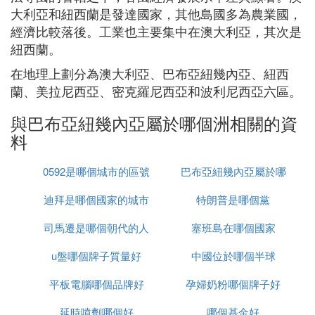
大利亞和紐西蘭是發達國家，其他島國多為農業國，
經濟比較落後。工業也主要集中在澳大利亞，其次是
紐西蘭。
在地理上劃分為澳大利亞、巴布亞紐幾內亞、紐西
蘭、美拉尼西亞、密克羅尼西亞和波利尼西亞六區。
與巴布亞紐幾內亞屬於哪個洲相關的資
料
0592是哪個城市的區號
巴布亞紐幾內亞屬於哪
迪拜是哪個國家的城市
特朗普是哪個黨
個洲
司馬遷是哪個朝代的人
塞班島在哪個國家
u盤哪個牌子質量好
中國位於哪個半球
平板電腦哪個品牌好
孕婦奶粉哪個牌子好
延時噴劑哪個好
哪個基金好