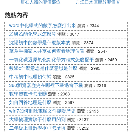
肝在人體的哪個部位
丹江口水庫屬於哪個省
熱點內容
word中化學式的數字怎麼打出來
瀏覽：2344
乙酸乙酯化學式怎麼算
瀏覽：3047
沈陽初中的數學是什麼版本的
瀏覽：2874
華為手機家人共享如何查看地理位置
瀏覽：2547
一氧化碳還原氧化鋁化學方程式怎麼配平
瀏覽：2459
數學c什麼意思是什麼意思是什麼
瀏覽：2995
中考初中地理如何補
瀏覽：2825
360瀏覽器歷史在哪裡下載迅雷下載
瀏覽：2216
數學奧數卡怎麼辦
瀏覽：2983
如何回答地理是什麼
瀏覽：2597
win7如何刪除電腦文件瀏覽歷史
瀏覽：2495
大學物理實驗干什麼用的到
瀏覽：3137
二年級上冊數學框框怎麼填
瀏覽：3252