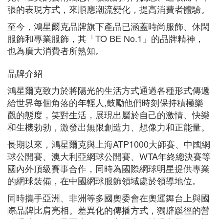
張的表現方式，來順應潮流變化，提高消費者體驗。
至今，鴻星爾克品牌旗下產品已涵蓋時尚服飾、休閑
服飾和專業服飾，其「TO BE No.1」的品牌精神，
也為廣大消費者所熟知。
品牌介紹
鴻星爾克致力於將陽光的生活方式通過各種形式傳遞
給世界每個角落的年輕人,鼓勵他們時刻保持積極樂
觀的態度，笑對生活，展現出屬於自己的激情、快樂
和生機勃勃，激發出無限創造力、想像力和正能量。
長期以來，鴻星爾克與上海ATP1000大師賽、中國網
球公開賽、澳大利亞網球公開賽、WTA年終總決賽等
國內外頂級賽事合作，同時為國際網球明星提供專業
的網球裝備，在中國網球服飾領域處於領導地位。
同時攜手亞洲、非洲等多國奧委會在奧運舞台上與國
際品牌比肩亮相。差異化的傳播方式，獨辟蹊徑的營