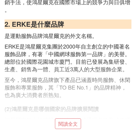
銷手法，使鴻星爾克在國際市場上的競爭力與日俱增
。
2. ERKE是什麼品牌
是運動服飾品牌鴻星爾克的外文名稱。
ERKE是鴻星爾克集團於2000年自主創立的中國著名
服飾品牌，有著「中國網球服飾第一品牌」的美譽。
總部位於國際花園城市廈門。目前已發展為集研發、
生產、銷售為一體、員工近3萬人的大型服飾企業。
至今，鴻星爾克品牌旗下產品已涵蓋時尚服飾、休閑
服飾和專業服飾，其「TO BE No.1」的品牌精神，
也為廣大消費者所熟知。
(2)鴻星爾克是哪個國家的品牌擴展閱讀
鴻星爾克致力於將陽光的生活方式通過各種形式傳遞
閱讀全文
給世界每個角落的年輕人,鼓勵他們時刻保持積極樂
觀的態度，笑對生活，展現出屬於自己的激情、快樂