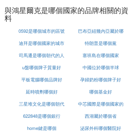
和生機勃勃，激發出無限創造力、想像力和正能量。
與鴻星爾克是哪個國家的品牌相關的資
料
長期以來，鴻星爾克與上海ATP1000大師賽、中國網
球公開賽、澳大利亞網球公開賽、WTA年終總決賽等
0592是哪個城市的區號
巴布亞紐幾內亞屬於哪
國內外頂級賽事合作，同時為國際網球明星提供專業
的網球裝備，在中國網球服飾領域處於領導地位。
迪拜是哪個國家的城市
特朗普是哪個黨
個洲
同時攜手亞洲、非洲等多國奧委會在奧運舞台上與國
司馬遷是哪個朝代的人
塞班島在哪個國家
際品牌比肩亮相。差異化的傳播方式，獨辟蹊徑的營
銷手法，使鴻星爾克在國際市場上的競爭力與日俱
u盤哪個牌子質量好
中國位於哪個半球
增。
平板電腦哪個品牌好
孕婦奶粉哪個牌子好
延時噴劑哪個好
哪個基金好
三星堆文化是哪個朝代
中芯國際是哪個國家的
622848是哪個銀行
西湖屬於哪個省
home鍵是哪個
泌尿外科哪個醫院好