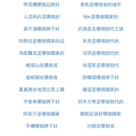
學習機哪個品牌好
青島是哪個省的城市
人流和葯流哪個好
bbc是哪個國家的
尿不濕哪個牌子好
葯酒是在哪個朝代之後
特斯拉是哪個國家的品
朱熹是哪個朝代的
出現的
鴻星爾克是哪個國家的
牌
項羽是哪個朝代的
峨眉山在哪個省
品牌
徐霞客是哪個朝代
嘉峪關在哪個省
防曬霜哪個牌子好
夏威夷在地理位置上屬
蘭蔻是哪個國家的
平衡車哪個牌子好
於哪個洲
四羊方尊是哪個朝代的
阿富汗是哪個國家
圍棋起源於哪個國家
文物
手機哪個牌子好
沙縣在哪個省