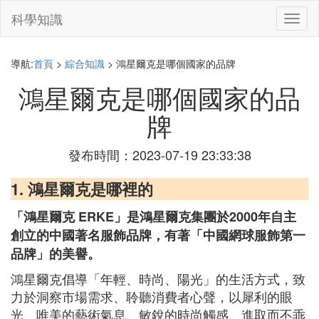
科學知識
切
換
導
航
導航:
首頁
>
綜合知識
> 鴻星爾克是哪個國家的品牌
鴻星爾克是哪個國家的品
牌
發布時間：2023-07-19 23:33:38
1. 鴻星爾克是哪裡的
「鴻星爾克 ERKE」是鴻星爾克集團於2000年自主
創立的中國著名服飾品牌，有著「中國網球服飾第一
品牌」的美譽。
鴻星爾克倡導「年輕、時尚、陽光」的生活方式，致
力於洞察市場需求、聆聽消費者心聲，以犀利的眼
光、唯美的藝術氣息、敏銳的時尚觸感、進取而不乖