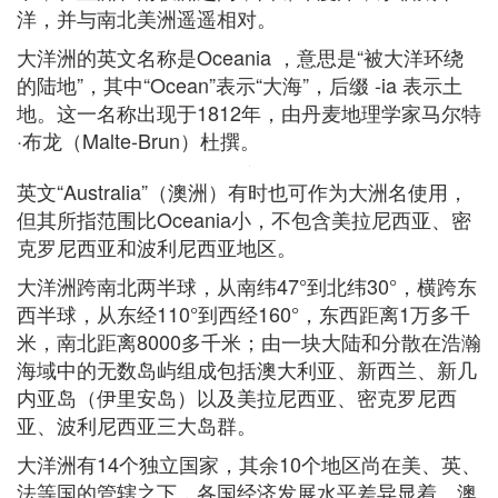
洋，并与南北美洲遥遥相对。
大洋洲的英文名称是Oceania ，意思是“被大洋环绕
的陆地”，其中“Ocean”表示“大海”，后缀 -ia 表示土
地。这一名称出现于1812年，由丹麦地理学家马尔特
·布龙（Malte-Brun）杜撰。
英文“Australia”（澳洲）有时也可作为大洲名使用，
但其所指范围比Oceania小，不包含美拉尼西亚、密
克罗尼西亚和波利尼西亚地区。
大洋洲跨南北两半球，从南纬47°到北纬30°，横跨东
西半球，从东经110°到西经160°，东西距离1万多千
米，南北距离8000多千米；由一块大陆和分散在浩瀚
海域中的无数岛屿组成包括澳大利亚、新西兰、新几
内亚岛（伊里安岛）以及美拉尼西亚、密克罗尼西
亚、波利尼西亚三大岛群。
大洋洲有14个独立国家，其余10个地区尚在美、英、
法等国的管辖之下，各国经济发展水平差异显着。澳