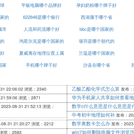
球
平板电脑哪个品牌好
孕妇奶粉哪个牌子好
家的
622848是哪个银行
西湖属于哪个省
城市
人流和药流哪个好
bbc是哪个国家的
的
鸿星尔克是哪个国家的
项羽是哪个朝代的
好
夏威夷在地理位置上属
品牌
兰蔻是哪个国家的
国家
手机哪个牌子好
于哪个洲
沙县在哪个省
乙酸乙酯化学式怎么算
1 22:06:02
浏览：2340
发布：20
华为手机家人共享如何查看地
21:59:06
浏览：2871
数学c什么意思是什么意思是
023-08-31 21:52:13
浏览：
中考初中地理如何补
发布：2023
数学奥数卡怎么办
8-31 21:20:27
浏览：2212
发布：2023-0
win7如何删除电脑文件浏览
浏览：2593