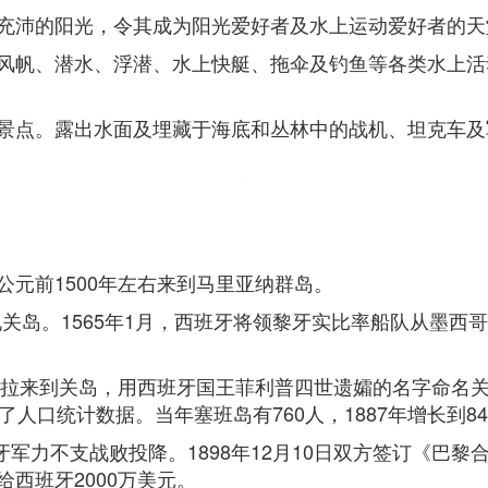
充沛的阳光，令其成为阳光爱好者及水上运动爱好者的天
风帆、潜水、浮潜、水上快艇、拖伞及钓鱼等各类水上活
景点。露出水面及埋藏于海底和丛林中的战机、坦克车及
元前1500年左右来到马里亚纳群岛。
发现关岛。1565年1月，西班牙将领黎牙实比率船队从墨
尼拉来到关岛，用西班牙国王菲利普四世遗孀的名字命名
人口统计数据。当年塞班岛有760人，1887年增长到84
班牙军力不支战败投降。1898年12月10日双方签订《巴
西班牙2000万美元。