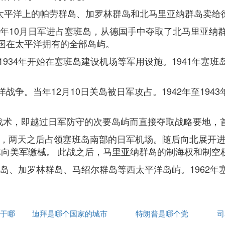
将太平洋上的帕劳群岛、加罗林群岛和北马里亚纳群岛卖给
4年10月日军进占塞班岛，从德国手中夺取了北马里亚
德国在太平洋拥有的全部岛屿。
934年开始在塞班岛建设机场等军用设施。1941年塞
平洋战争。当年12月10日关岛被日军攻占。1942年至19
蛙跳”战术，即越过日军防守的次要岛屿而直接夺取战略要地
陆 ，两天之后占领塞班岛南部的日军机场。随后向北展开进攻
丛林向美军缴械。 此战之后，马里亚纳群岛的制海权和制
群岛、加罗林群岛、马绍尔群岛等西太平洋岛屿。1962
于哪
迪拜是哪个国家的城市
特朗普是哪个党
司