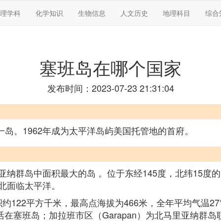
理学科
化学知识
生物信息
人文历史
地理科目
综合
塞班岛在哪个国家
发布时间：2023-07-23 21:31:04
岛一岛。1962年成为太平洋岛屿美国托管地的首府。
纳群岛中面积最大的岛 。位于东经145度，北纬15度的
北面临太平洋。
积约122平方千米，最高点海拔为466米，全年平均气温
生活在塞班岛；加拉班市区（Garapan）为北马里亚纳群