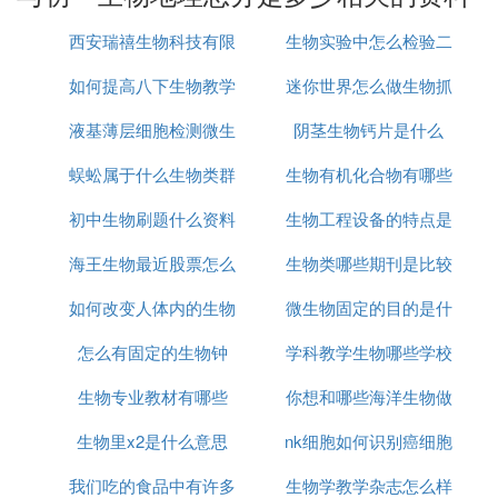
门都是十分重要，如果想要考上一个好的大学，那么
西安瑞禧生物科技有限
生物实验中怎么检验二
每一门学科都要均衡发展，不要对任何一门有偏科。
如何提高八下生物教学
公司怎么样
迷你世界怎么做生物抓
氧化碳
中考分值分为文化科、
综合素质
和体育
一、文化科：一共五门(语文150分，数学150分，英
液基薄层细胞检测微生
质量
阴茎生物钙片是什么
捕器
语150分，政治历史和卷150分，
物理化学
和卷150
分)总分750分
蜈蚣属于什么生物类群
物怎么看
生物有机化合物有哪些
二、综合素质：根据你在中学三年来的表现来给你打
初中生物刷题什么资料
生物工程设备的特点是
分，总分40风
海王生物最近股票怎么
好
生物类哪些期刊是比较
什么
三、体育：这就要靠你平时的努力、锻炼了 2012年
体育分值又增加了10分，从60到70
如何改变人体内的生物
样
微生物固定的目的是什
好的
所有的总分就是750=40=70=860分
怎么有固定的生物钟
钟
学科教学生物哪些学校
么
初一新学期开学注意哪些问题
生物专业教材有哪些
你想和哪些海洋生物做
好考
学习态度
生物里x2是什么意思
nk细胞如何识别癌细胞
朋友
在经过一个假期的放松后，这个时候同学们面对新的
学期，需要做的卓绝件事情就是要调整自己的学习态
我们吃的食品中有许多
生物学教学杂志怎么样
来北联生物专业