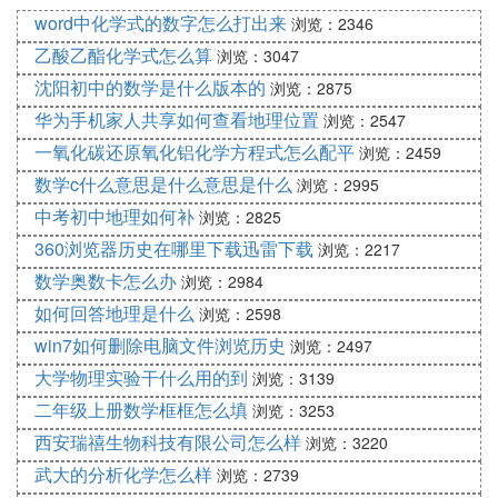
把问题拿出来与别人沟通。这样做并不能保护你的自
word中化学式的数字怎么打出来
浏览：2346
尊心。要想保护自尊心，只有把问题解决了，成绩提
乙酸乙酯化学式怎么算
浏览：3047
高了，作为学生，才会真正获得认可和尊重。
沈阳初中的数学是什么版本的
浏览：2875
华为手机家人共享如何查看地理位置
浏览：2547
4. 初一的各科考试总分是多少啊
一氧化碳还原氧化铝化学方程式怎么配平
浏览：2459
初一的各科考试总分是多少啊？
数学c什么意思是什么意思是什么
浏览：2995
中考初中地理如何补
浏览：2825
初一一共有七门学科，分别为语文、数学、英语、历
史、政治、地理和生物，各科的成绩分别如下：
360浏览器历史在哪里下载迅雷下载
浏览：2217
数学奥数卡怎么办
浏览：2984
语文120分
如何回答地理是什么
浏览：2598
数学120分
win7如何删除电脑文件浏览历史
浏览：2497
英语120分
大学物理实验干什么用的到
浏览：3139
历史100分
二年级上册数学框框怎么填
浏览：3253
西安瑞禧生物科技有限公司怎么样
政治100分
浏览：3220
武大的分析化学怎么样
浏览：2739
地理100分