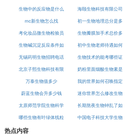
度，因为这个时候往往因为放松同学们的学习态度已
生物中的反应物是什么
微生物有什么
海颐生物科技有限公司
经变的非常松懈了，没有学习的动力了，所以深圳精
锐教育的老师提醒同学们，首先要调整过自己的学习
mc新生物怎么找
意思
初一生物地理总分是多
怎么样
态度，让自己重新端正积极的学习态度，态度才是同
学们学习更重要的也是更关键的一个因素，因为只有
考化妆品微生物检验员
生物瓣膜加手术总价多
少
当我们在内心中把学习的态度摆正了，那么才会真正
生物碱沉淀反应条件如
需要什么条件
初中生物老师待遇如何
少钱
认识到学习对我们的重要性，才会有一个真正的学习
的动力。
无锡药明生物招聘电话
何
生物技术的能考哪些证
保持良好的、积极的心态
北京子熙生物科技有限
是多少钱
奶粉里面烟酸生物素是
书
这一点是最重要的。进入初中以后，同学们或多或少
万泰生物值多少
公司怎么样
我的世界如何召唤指定
什么
会遇到一些问题。成绩怎么努力也是停滞不前，或是
与同学、老师之间有些小矛盾等等。如果处理不好，
蔚蓝生物会升多少钱
迷你世界怎么修改生物
数量的生物
会严重影响学习成绩。有些同学甚至会因此而一蹶不
太原师范学院生物科学
长期熬夜生物钟乱了如
蛋
振。遇到问题，首先要学会自我调节，多从积极的方
面思考问题。
哪些生物有叶绿体线粒
专业怎么样
中国电子科技大学生物
何改正
其次，也要多跟父母，老师进行沟通，寻找解决问题
热点内容
体
专业如何
的途径。有一些同学为了自尊心，逃避问题，不愿意